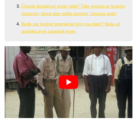
Chcete dosiahnuť svoje ciele? Táto emócia je hnacím
motorom, ktorá vám môže pomôcť, hovoria vedci
Bude raz možné premieňať kovy na zlato? Veda už
podniká prvé úspešné kroky