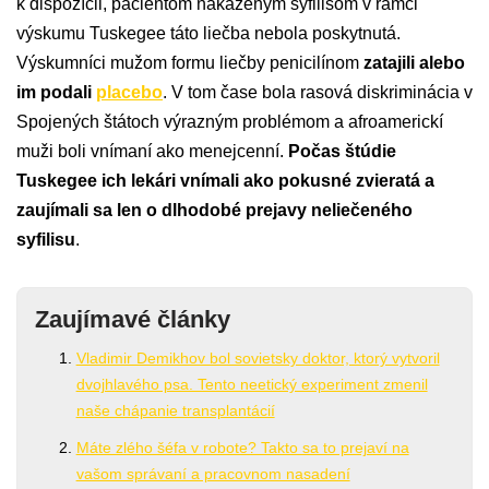
k dispozícii, pacientom nakazeným syfilisom v rámci
výskumu Tuskegee táto liečba nebola poskytnutá.
Výskumníci mužom formu liečby penicilínom
zatajili alebo
im podali
placebo
. V tom čase bola rasová diskriminácia v
Spojených štátoch výrazným problémom a afroamerickí
muži boli vnímaní ako menejcenní.
Počas štúdie
Tuskegee ich lekári vnímali ako pokusné zvieratá a
zaujímali sa len o dlhodobé prejavy neliečeného
syfilisu
.
Zaujímavé články
Vladimir Demikhov bol sovietsky doktor, ktorý vytvoril
dvojhlavého psa. Tento neetický experiment zmenil
naše chápanie transplantácií
Máte zlého šéfa v robote? Takto sa to prejaví na
vašom správaní a pracovnom nasadení