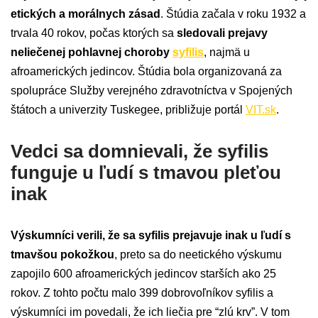
etických a morálnych zásad
. Štúdia začala v roku 1932 a
trvala 40 rokov, počas ktorých sa
sledovali prejavy
neliečenej pohlavnej choroby
syfilis
, najmä u
afroamerických jedincov. Štúdia bola organizovaná za
spolupráce Služby verejného zdravotníctva v Spojených
štátoch a univerzity Tuskegee, približuje portál
VIT.sk
.
Vedci sa domnievali, že syfilis
funguje u ľudí s tmavou pleťou
inak
Výskumníci verili, že sa syfilis prejavuje inak u ľudí s
tmavšou pokožkou
, preto sa do neetického výskumu
zapojilo 600 afroamerických jedincov starších ako 25
rokov. Z tohto počtu malo 399 dobrovoľníkov syfilis a
výskumníci im povedali, že ich liečia pre “zlú krv”. V tom