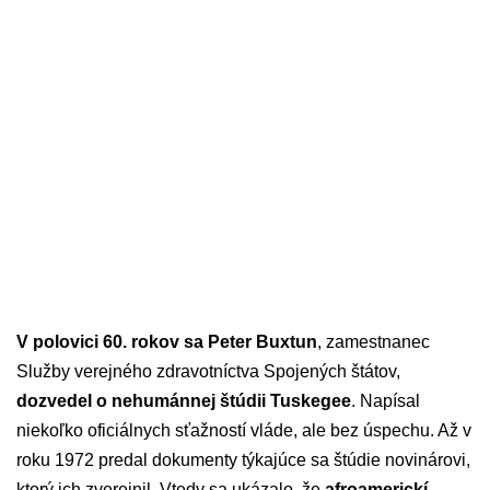
V polovici 60. rokov sa Peter Buxtun
, zamestnanec
Služby verejného zdravotníctva Spojených štátov,
dozvedel o nehumánnej štúdii Tuskegee
. Napísal
niekoľko oficiálnych sťažností vláde, ale bez úspechu. Až v
roku 1972 predal dokumenty týkajúce sa štúdie novinárovi,
ktorý ich zverejnil. Vtedy sa ukázalo, že
afroamerickí