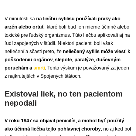
V minulosti sa
na liečbu syfilisu používali prvky ako
arzén alebo ortuť
, ktoré boli buď len mierne účinné alebo
toxické pre ľudský organizmus. Túto liečbu aplikovali aj na
ľudí zapojených v štúdii. Niektorí pacienti boli však
neliečení a sčasti preto, že
neliečený syfilis môže viesť k
poškodeniu orgánov, slepote, paralýze, duševným
poruchám a
smrti
. Tento výskum je považovaný za jeden
z najkrutejších v Spojených štátoch.
Existoval liek, no ten pacientom
nepodali
V roku 1947 sa objavil penicilín, a mohol byť použitý
ako účinná liečba tejto pohlavnej choroby
, no aj keď bol