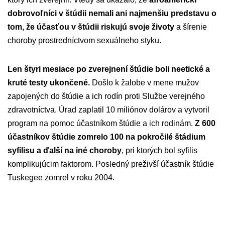
dobrovoľníci v štúdii nemali ani najmenšiu predstavu o
tom, že účasťou v štúdii riskujú svoje životy
a šírenie
choroby prostredníctvom sexuálneho styku.
Len štyri mesiace po zverejnení štúdie boli neetické a
kruté testy ukončené.
Došlo k žalobe v mene mužov
zapojených do štúdie a ich rodín proti Službe verejného
zdravotníctva. Úrad zaplatil 10 miliónov dolárov a vytvoril
program na pomoc účastníkom štúdie a ich rodinám.
Z 600
účastníkov štúdie zomrelo 100 na pokročilé štádium
syfilisu a ďalší na iné choroby
, pri ktorých bol syfilis
komplikujúcim faktorom. Posledný preživší účastník štúdie
Tuskegee zomrel v roku 2004.