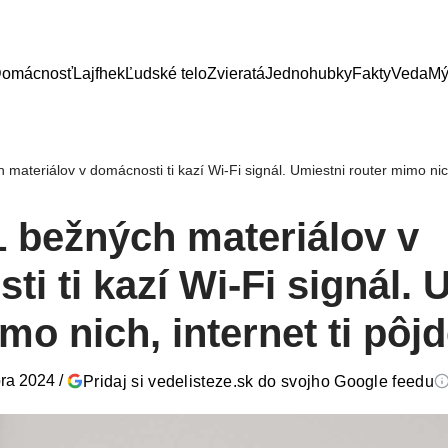
omácnosť
Lajfhek
Ľudské telo
Zvieratá
Jednohubky
Fakty
Veda
Mý
materiálov v domácnosti ti kazí Wi-Fi signál. Umiestni router mimo nich,
1 bežných materiálov v
i ti kazí Wi-Fi signál. 
mo nich, internet ti pôjd
ra 2024
/
Pridaj si vedelisteze.sk do svojho Google feedu