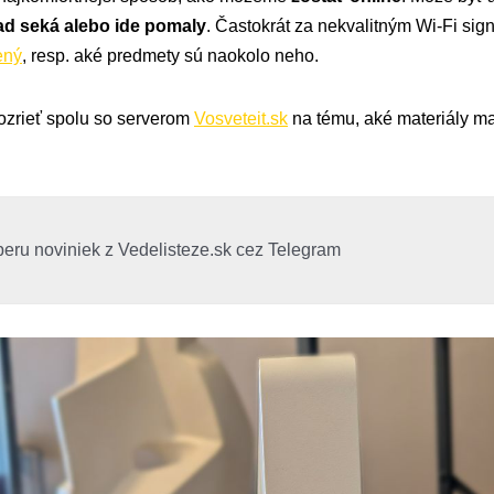
klad seká alebo ide pomaly
. Častokrát za nekvalitným Wi-Fi si
ený
, resp. aké predmety sú naokolo neho.
ozrieť spolu so serverom
Vosveteit.sk
na tému, aké materiály m
beru noviniek z Vedelisteze.sk cez Telegram