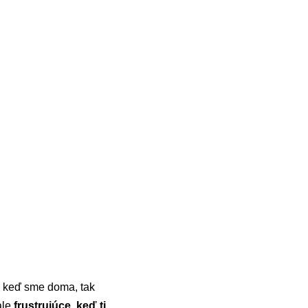
u, keď sme doma, tak
ale
frustrujúce, keď ti