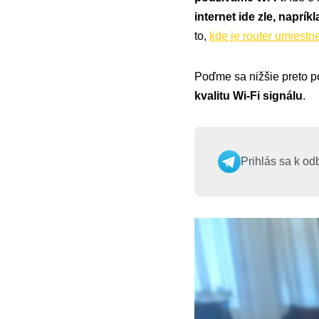
internet ide zle, naprí
to,
kde je router umiestn
Poďme sa nižšie preto p
kvalitu Wi-Fi signálu
.
Prihlás sa k od