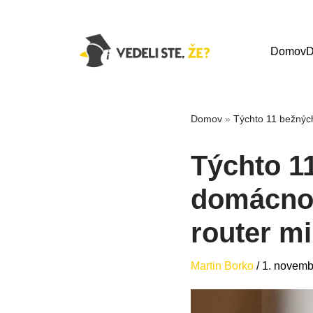
Domov
D
Domov
»
Týchto 11 bežných 
Týchto 1
domácnost
router mi
Martin Borko
/
1. novemb