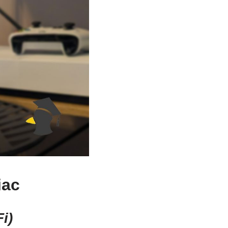
iac
i)