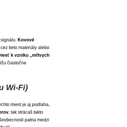
o signálu.
Kovové
cez tieto materiály alebo
viesť k vzniku „mŕtvych
ôžu čiastočne
u Wi-Fi)
chto miest je aj podlaha,
erov
, tak strácaš takto
šeobecnosti patria medzi