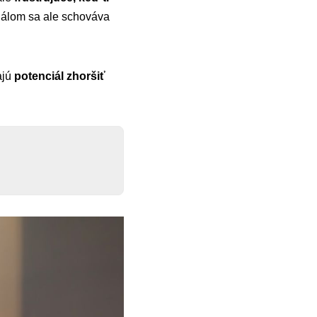
gnálom sa ale schováva
ajú
potenciál zhoršiť