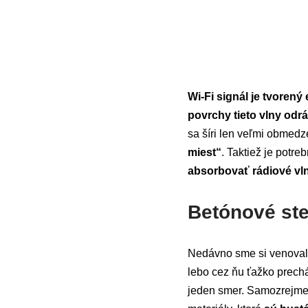
Wi-Fi signál je tvoren
povrchy tieto vlny odr
sa šíri len veľmi obmed
miest“
. Taktiež je potre
absorbovať rádiové vl
Betónové st
Nedávno sme si venovali
lebo cez ňu ťažko prech
jeden smer. Samozrejme, 