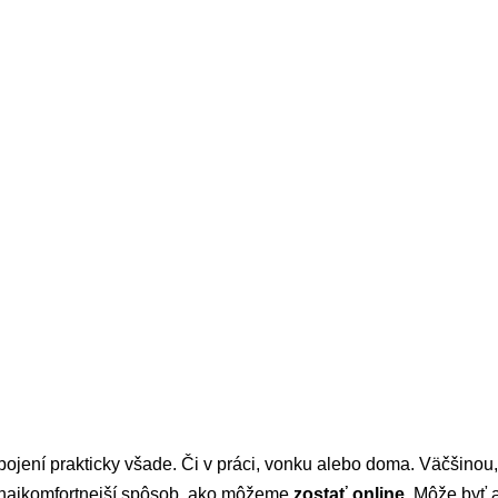
pojení prakticky všade. Či v práci, vonku alebo doma. Väčšino
o najkomfortnejší spôsob, ako môžeme
zostať online
. Môže byť 