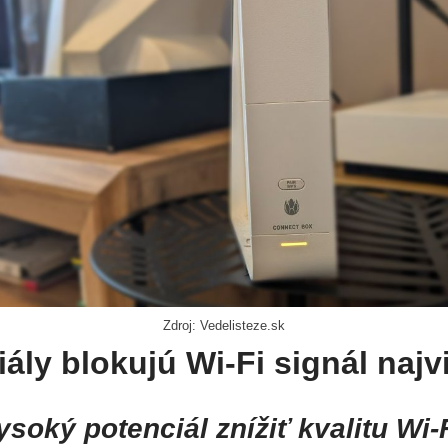
Zdroj: Vedelisteze.sk
iály blokujú Wi-Fi signál najv
ysoký potenciál znížiť kvalitu Wi-F