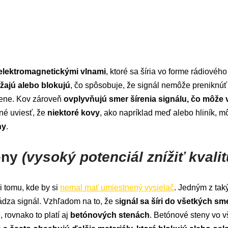
ý elektromagnetickými vlnami
, ktoré sa šíria vo forme rádiovéh
ážajú alebo blokujú
, čo spôsobuje, že signál nemôže preniknúť 
zene. Kov zároveň
ovplyvňujú smer šírenia signálu, čo môže 
bné uviesť, že
niektoré kovy
, ako napríklad meď alebo hliník, m
ny
.
eny
(vysoký potenciál znížiť kvalit
 tomu, kde by si
nemal mať umiestnený vysielač
. Jedným z taký
ádza signál. Vzhľadom na to, že s
ignál sa šíri do všetkých sm
rovnako to platí aj
betónových stenách
. Betónové steny vo v