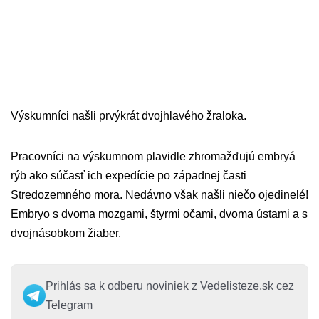
Výskumníci našli prvýkrát dvojhlavého žraloka.
Pracovníci na výskumnom plavidle zhromažďujú embryá
rýb ako súčasť ich expedície po západnej časti
Stredozemného mora. Nedávno však našli niečo ojedinelé!
Embryo s dvoma mozgami, štyrmi očami, dvoma ústami a s
dvojnásobkom žiaber.
Prihlás sa k odberu noviniek z Vedelisteze.sk cez
Telegram