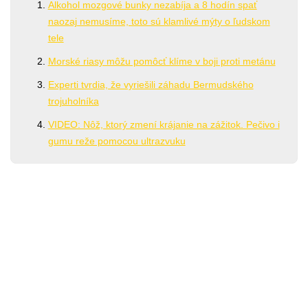
Alkohol mozgové bunky nezabíja a 8 hodín spať
naozaj nemusíme, toto sú klamlivé mýty o ľudskom
tele
Morské riasy môžu pomôcť klíme v boji proti metánu
Experti tvrdia, že vyriešili záhadu Bermudského
trojuholníka
VIDEO: Nôž, ktorý zmení krájanie na zážitok. Pečivo i
gumu reže pomocou ultrazvuku