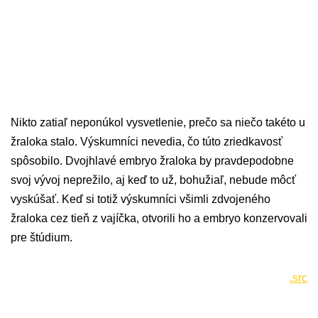
Nikto zatiaľ neponúkol vysvetlenie, prečo sa niečo takéto u
žraloka stalo. Výskumníci nevedia, čo túto zriedkavosť
spôsobilo. Dvojhlavé embryo žraloka by pravdepodobne
svoj vývoj neprežilo, aj keď to už, bohužiaľ, nebude môcť
vyskúšať. Keď si totiž výskumníci všimli zdvojeného
žraloka cez tieň z vajíčka, otvorili ho a embryo konzervovali
pre štúdium.
.src