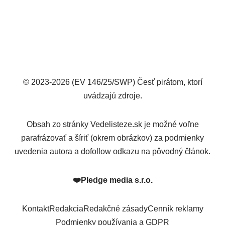
© 2023-2026 (EV 146/25/SWP) Česť pirátom, ktorí
uvádzajú zdroje.
Obsah zo stránky Vedelisteze.sk je možné voľne
parafrázovať a šíriť (okrem obrázkov) za podmienky
uvedenia autora a dofollow odkazu na pôvodný článok.
❤️
Pledge media s.r.o.
Kontakt
Redakcia
Redakčné zásady
Cenník reklamy
Podmienky používania a GDPR