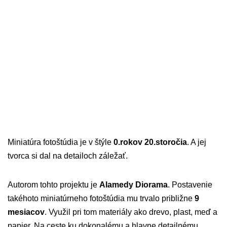
Miniatúra fotoštúdia je v štýle
0.rokov 20.storočia
. A jej
tvorca si dal na detailoch záležať.
Autorom tohto projektu je
Alamedy Diorama
. Postavenie
takéhoto miniatúrneho fotoštúdia mu trvalo približne
9
mesiacov
. Využil pri tom materiály ako drevo, plast, meď a
papier. Na ceste ku dokonalému a hlavne detailnému