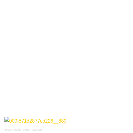
img:static.boredpanda.com