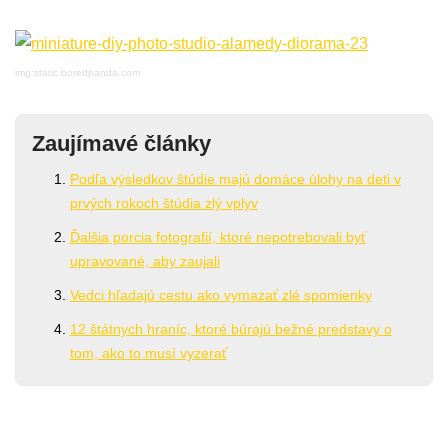
img:static.boredpanda.com
Zaujímavé články
Podľa výsledkov štúdie majú domáce úlohy na deti v
prvých rokoch štúdia zlý vplyv
Ďalšia porcia fotografií, ktoré nepotrebovali byť
upravované, aby zaujali
Vedci hľadajú cestu ako vymazať zlé spomienky
12 štátnych hraníc, ktoré búrajú bežné predstavy o
tom, ako to musí vyzerať