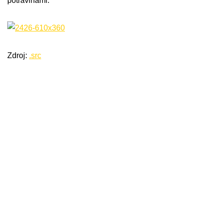
potravinami.
Zdroj:
.src