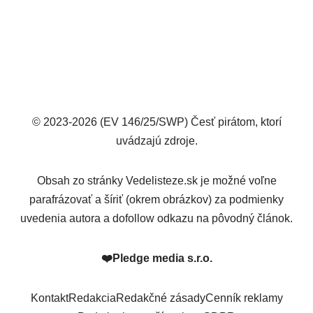
© 2023-2026 (EV 146/25/SWP) Česť pirátom, ktorí
uvádzajú zdroje.
Obsah zo stránky Vedelisteze.sk je možné voľne
parafrázovať a šíriť (okrem obrázkov) za podmienky
uvedenia autora a dofollow odkazu na pôvodný článok.
❤️
Pledge media s.r.o.
Kontakt
Redakcia
Redakčné zásady
Cenník reklamy