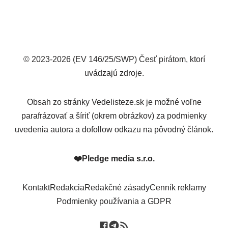
© 2023-2026 (EV 146/25/SWP) Česť pirátom, ktorí
uvádzajú zdroje.
Obsah zo stránky Vedelisteze.sk je možné voľne
parafrázovať a šíriť (okrem obrázkov) za podmienky
uvedenia autora a dofollow odkazu na pôvodný článok.
❤️
Pledge media s.r.o.
Kontakt
Redakcia
Redakčné zásady
Cenník reklamy
Podmienky používania a GDPR