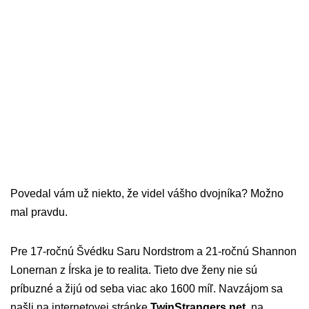
Povedal vám už niekto, že videl vášho dvojníka? Možno
mal pravdu.
Pre 17-ročnú Švédku Saru Nordstrom a 21-ročnú Shannon
Lonernan z Írska je to realita. Tieto dve ženy nie sú
príbuzné a žijú od seba viac ako 1600 míľ. Navzájom sa
našli na internetovej stránke
TwinStrangers.net
, na