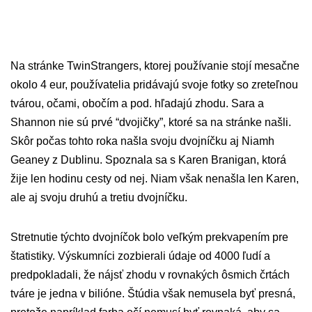
Na stránke TwinStrangers, ktorej používanie stojí mesačne
okolo 4 eur, používatelia pridávajú svoje fotky so zreteľnou
tvárou, očami, obočím a pod. hľadajú zhodu. Sara a
Shannon nie sú prvé “dvojičky”, ktoré sa na stránke našli.
Skôr počas tohto roka našla svoju dvojníčku aj Niamh
Geaney z Dublinu. Spoznala sa s Karen Branigan, ktorá
žije len hodinu cesty od nej. Niam však nenašla len Karen,
ale aj svoju druhú a tretiu dvojníčku.
Stretnutie týchto dvojníčok bolo veľkým prekvapením pre
štatistiky. Výskumníci zozbierali údaje od 4000 ľudí a
predpokladali, že nájsť zhodu v rovnakých ôsmich črtách
tváre je jedna v bilióne. Štúdia však nemusela byť presná,