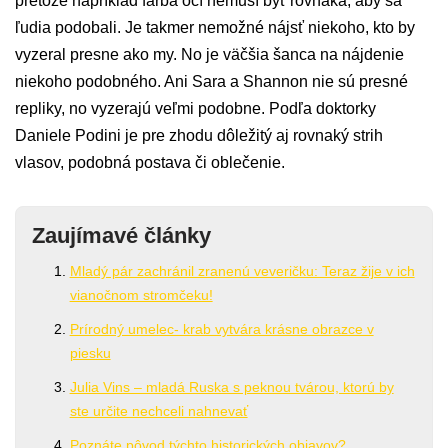
pretože napríklad farba očí nemusí byť rovnaká, aby sa
ľudia podobali. Je takmer nemožné nájsť niekoho, kto by
vyzeral presne ako my. No je väčšia šanca na nájdenie
niekoho podobného. Ani Sara a Shannon nie sú presné
repliky, no vyzerajú veľmi podobne. Podľa doktorky
Daniele Podini je pre zhodu dôležitý aj rovnaký strih
vlasov, podobná postava či oblečenie.
Zaujímavé články
Mladý pár zachránil zranenú veveričku: Teraz žije v ich
vianočnom stromčeku!
Prírodný umelec- krab vytvára krásne obrazce v
piesku
Julia Vins – mladá Ruska s peknou tvárou, ktorú by
ste určite nechceli nahnevať
Poznáte pôvod týchto historických objavov?