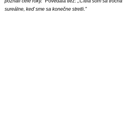
poznali celé roky.”
Povedala tiež:
,,Cítila som sa trocha
sureálne, keď sme sa konečne stretli.”