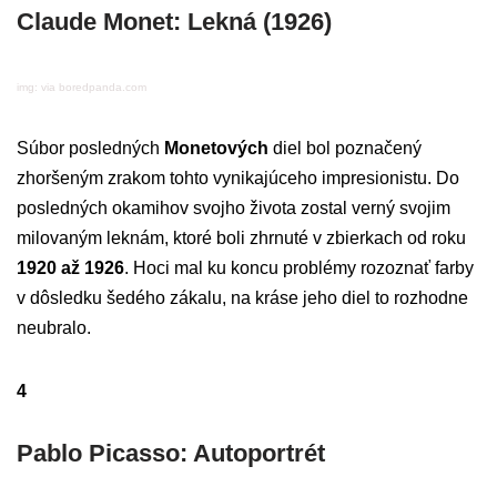
Claude Monet: Lekná (1926)
img: via boredpanda.com
Súbor posledných
Monetových
diel bol poznačený
zhoršeným zrakom tohto vynikajúceho impresionistu. Do
posledných okamihov svojho života zostal verný svojim
milovaným leknám, ktoré boli zhrnuté v zbierkach od roku
1920 až 1926
. Hoci mal ku koncu problémy rozoznať farby
v dôsledku šedého zákalu, na kráse jeho diel to rozhodne
neubralo.
4
Pablo Picasso: Autoportrét