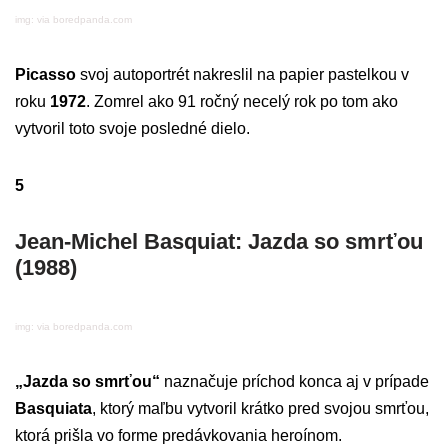
img: via boredpanda.com
Picasso
svoj autoportrét nakreslil na papier pastelkou v
roku
1972
. Zomrel ako 91 ročný necelý rok po tom ako
vytvoril toto svoje posledné dielo.
5
Jean-Michel Basquiat: Jazda so smrťou
(1988)
img: via boredpanda.com
„Jazda so smrťou“
naznačuje príchod konca aj v prípade
Basquiata
, ktorý maľbu vytvoril krátko pred svojou smrťou,
ktorá prišla vo forme predávkovania heroínom.