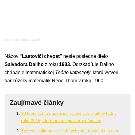
img: via boredpanda.com
Názov
“Lastovičí chvost”
nesie posledné dielo
Salvadora Daliho
z roku
1983
. Odrzkadľuje Daliho
chápanie matematickej
Teórie katastrofy
, ktorú vytvoril
francúzsky matematik Rene Thom v roku 1960.
Zaujímavé články
10 krásnych a naozaj inšpiratívnych skutkov ľudí v
roku 2016, ktoré navracajú vieru v ľudstvo
Tvorcovia filmov nie sú bezchybní, dokazujú to tieto