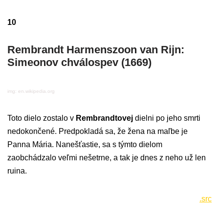
10
Rembrandt Harmenszoon van Rijn:
Simeonov chválospev (1669)
img: en.wikipedia.org
Toto dielo zostalo v
Rembrandtovej
dielni po jeho smrti
nedokončené. Predpokladá sa, že žena na maľbe je
Panna Mária. Nanešťastie, sa s týmto dielom
zaobchádzalo veľmi nešetrne, a tak je dnes z neho už len
ruina.
.src