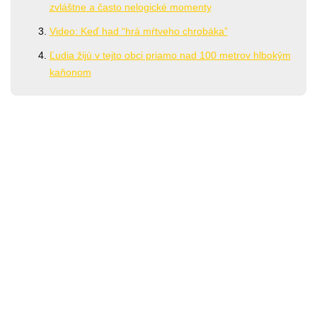
zvláštne a často nelogické momenty
Video: Keď had “hrá mŕtveho chrobáka”
Ľudia žijú v tejto obci priamo nad 100 metrov hlbokým
kaňonom