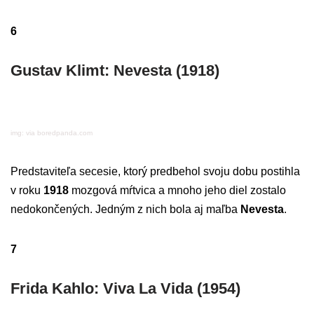
6
Gustav Klimt: Nevesta (1918)
img: via boredpanda.com
Predstaviteľa secesie, ktorý predbehol svoju dobu postihla
v roku
1918
mozgová mŕtvica a mnoho jeho diel zostalo
nedokončených. Jedným z nich bola aj maľba
Nevesta
.
7
Frida Kahlo: Viva La Vida (1954)