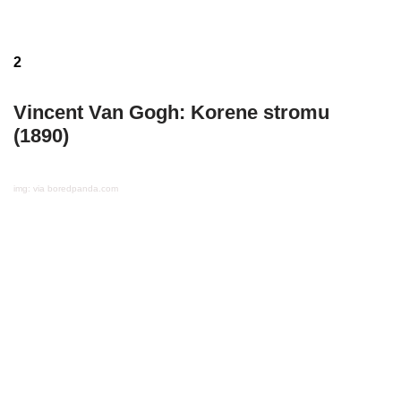
2
Vincent Van Gogh: Korene stromu
(1890)
img: via boredpanda.com