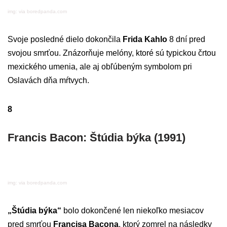
img: via boredpanda.com
Svoje posledné dielo dokončila
Frida Kahlo
8 dní pred
svojou smrťou. Znázorňuje melóny, ktoré sú typickou črtou
mexického umenia, ale aj obľúbeným symbolom pri
Oslavách dňa mŕtvych.
8
Francis Bacon: Štúdia býka (1991)
img: via boredpanda.com
„Štúdia býka“
bolo dokončené len niekoľko mesiacov
pred smrťou
Francisa Bacona
, ktorý zomrel na následky