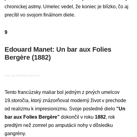
chronickej astmy. Umelec vedel, že koniec je blízko, čo aj
precítil vo svojom finálnom diele.
9
Edouard Manet: Un bar aux Folies
Bergère (1882)
img: via boredpanda.com
Tento francúzsky maliar bol jedným z prvých umelcov
19.storočia, ktorý znázorňoval moderný život v prechode
od realizmu k impresionizmu. Svoje posledné dielo
“Un
bar aux Folies Bergère”
dokončil v roku
1882
, rok
predtým než zomrel po amputácii nohy v dôsledku
gangrény.