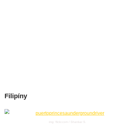
Filipíny
img: flickr.com / Shankar S.