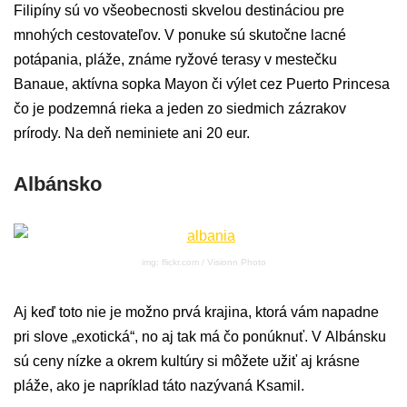
Filipíny sú vo všeobecnosti skvelou destináciou pre
mnohých cestovateľov. V ponuke sú skutočne lacné
potápania, pláže, známe ryžové terasy v mestečku
Banaue, aktívna sopka Mayon či výlet cez Puerto Princesa
čo je podzemná rieka a jeden zo siedmich zázrakov
prírody. Na deň neminiete ani 20 eur.
Albánsko
img: flickr.com / Visionn Photo
Aj keď toto nie je možno prvá krajina, ktorá vám napadne
pri slove „exotická“, no aj tak má čo ponúknuť. V Albánsku
sú ceny nízke a okrem kultúry si môžete užiť aj krásne
pláže, ako je napríklad táto nazývaná Ksamil.