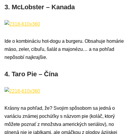
3. McLobster – Kanada
Ide o kombináciu hot-dogu a burgeru. Obsahuje homárie
mäso, zeler, cibuľu, šalát a majonézu… a na pohľad
nepôsobí najkrajšie.
4. Taro Pie – Čína
Krásny na pohľad, že? Svojim spôsobom sa jedná o
variáciu známej pochúťky s názvom pie (koláč, ktorý
môžete poznať z množstva amerických seriálov), no
plnená nie je jablkami, ale omáčkou z plodov ázijskej