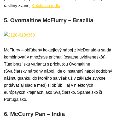
rastliny zvanej
Kolokázia jedlá
5. Ovomaltine McFlurry – Brazília
McFlurry – obľúbený koktejlový nápoj z McDonald-u sa dá
kombinovať v množstve príchutí (ostatne uvidíteneskôr).
Túto brazílsku variantu s príchuťou Ovomaltine
(Švajčiarsky národný nápoj. Ide o instantný nápoj podobný
nášmu granku, do ktorého sa však už v základe zvykne
pridávať aj slad a med) si obľúbili aj v niektorých
európsykch krajinách, ako Švajčiarsko, Španielsko či
Portugalsko.
6. McCurry Pan – India