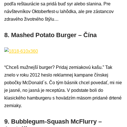
podľa reštaurácie sa pridá buď syr alebo slanina. Pre
návštevníkov Oktoberfest-u lahôdka, ale pre zástancov
zdravého životného štýlu…
8. Mashed Potato Burger – Čína
“Chceš mužnejší burger? Pridaj zemiakovú kašu.” Tak
znelo v roku 2012 heslo reklamnej kampane čínskej
pobočky McDonald´s. Čo tým básnik chcel povedať, mi nie
je jasné, no jasná je receptúra. V podstate boli do
klasického hamburgeru s hovädzím mäsom pridané drtené
zemiaky.
9. Bubblegum-Squash McFlurry –