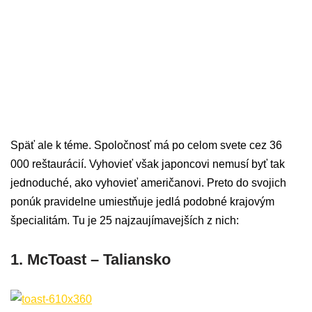
Späť ale k téme. Spoločnosť má po celom svete cez 36
000 reštaurácií. Vyhovieť však japoncovi nemusí byť tak
jednoduché, ako vyhovieť američanovi. Preto do svojich
ponúk pravidelne umiestňuje jedlá podobné krajovým
špecialitám. Tu je 25 najzaujímavejších z nich:
1. McToast – Taliansko