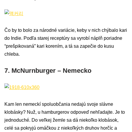
Čo by to bolo za národné variácie, keby v nich chýbalo kari
do Indie. Podľa starej receptúry sa vyrobí náplň poriadne
“prešpikovaná” kari korením, a tá sa zapečie do kusu
chleba.
7. McNurnburger – Nemecko
Kam len nemeckí spoluobčania nedajú svoje slávne
klobásky? Nuž, u hamburgerov odpoveď nehľadajte. Je to
jednoduché. Do veľkej žemle sa dá niekoľko klobások,
celé sa pokryjú omáčkou z niekoľkých druhov horčíc a