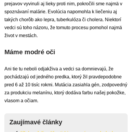
prejavov vyvinuli aj lieky proti nim, pokročili sme najmä v
spoznávaní malárie. Evolúcia napomohla k liečeniu aj
takých chorôb ako lepra, tuberkulóza či cholera. Niektorí
vedci sú toho názoru, že tomuto procesu pomohol najmä
život v mestách.
Máme modré oči
Ani tie tu neboli odjakživa a vedci sa domnievajú, že
pochádzajú od jedného predka, ktorý žil pravdepodobne
pred 6 až 10 tisíc rokmi. Mutácia zasiahla gén, zodpovedný
za produkciu melanínu, ktorý dodáva farbu našej pokožke,
vlasom a očiam.
Zaujímavé články