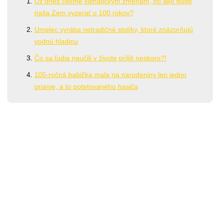
Už dnes čelíme klimatickým zmenám, no ako bude
naša Zem vyzerať o 100 rokov?
Umelec vyrába netradičné stolíky, ktoré znázorňujú
vodnú hladinu
Čo sa ľudia naučili v živote príliš neskoro?!
105-ročná babička mala na narodeniny len jedno
prianie, a to potetovaného hasiča