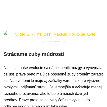
img: intothegloss.com
Strácame zuby múdrosti
Na ceste naše evolúcie sa nám zmenili mozgy a vyrovnala
čeľusť, práve preto majú tie posledné zuby problém zaradiť
sa. Na svedomí to majú aj začiatky varenia, ktoré výrazne
ovplyvnili prijímanú stravu. Je jemnejšia a vyžaduje menej
ťažšieho prežúvania, ako to bolo u našich dávnych
predkov. Práve preto sa aj svaly čeľuste vyvinuli do
odlišnej podoby a nie sú už také silné.