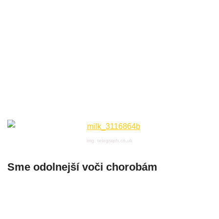
img: telegraph.co.uk
Sme odolnejší voči chorobám