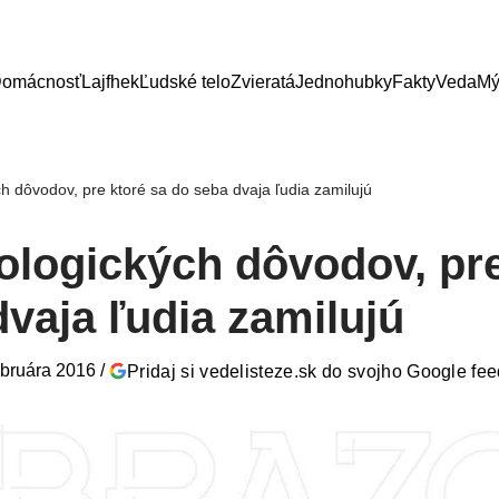
omácnosť
Lajfhek
Ľudské telo
Zvieratá
Jednohubky
Fakty
Veda
Mý
h dôvodov, pre ktoré sa do seba dvaja ľudia zamilujú
ologických dôvodov, pre
vaja ľudia zamilujú
ebruára 2016
/
Pridaj si vedelisteze.sk do svojho Google fe