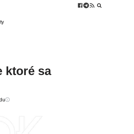
ty
 ktoré sa
edu