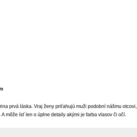
om
érina prvá láska. Vraj ženy priťahujú muži podobní nášmu otcovi,
 môže ísť len o úplne detaily akými je farba vlasov či očí.