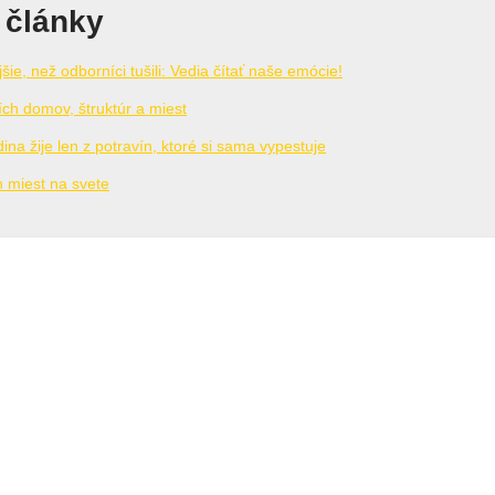
 články
ie, než odborníci tušili: Vedia čítať naše emócie!
ích domov, štruktúr a miest
na žije len z potravín, ktoré si sama vypestuje
h miest na svete