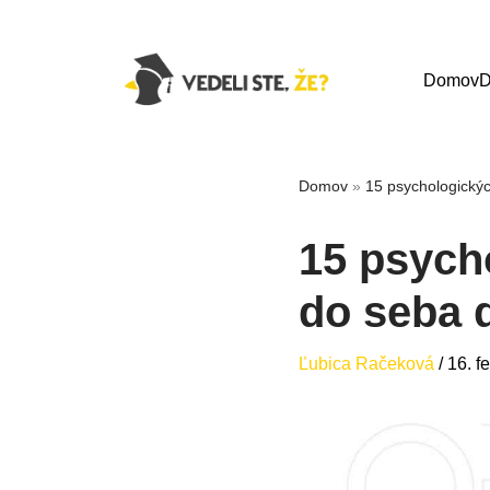
Domov
D
Domov
»
15 psychologickýc
15 psych
do seba d
Ľubica Račeková
/
16. f