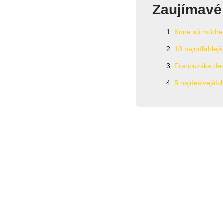
Zaujímavé
Kone sú múdrejš
10 najodľahlejš
Francúzska dedi
5 najdesivejšíc