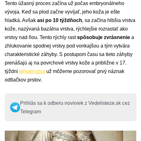
Tento úžasný proces začína už počas embryonálneho
vývoja. Keď sa plod začne vyvíjať, jeho koža je ešte
hladká. Avšak
asi po 10 týždňoch
, sa začína hlbšia vrstva
kože, nazývaná bazálna vrstva, rýchlejšie rozrastať ako
vrstvy nad ňou. Tento rýchly rast
spôsobuje zvrásnenie
a
zhlukovanie spodnej vrstvy pod vonkajšou a tým vytvára
charakteristické záhyby. S postupom času sa tieto záhyby
prenášajú aj na povrchové vrstvy kože a približne v 17.
týždni
tehotenstva
už môžeme pozorovať prvý náznak
odtlačkov prstov.
Prihlás sa k odberu noviniek z Vedelisteze.sk cez
Telegram