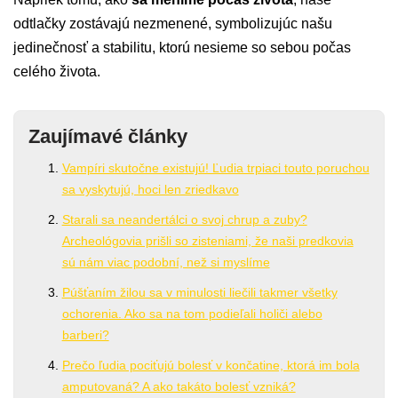
odtlačky zostávajú nezmenené, symbolizujúc našu
jedinečnosť a stabilitu, ktorú nesieme so sebou počas
celého života.
Zaujímavé články
Vampíri skutočne existujú! Ľudia trpiaci touto poruchou
sa vyskytujú, hoci len zriedkavo
Starali sa neandertálci o svoj chrup a zuby?
Archeológovia prišli so zisteniami, že naši predkovia
sú nám viac podobní, než si myslíme
Púšťaním žilou sa v minulosti liečili takmer všetky
ochorenia. Ako sa na tom podieľali holiči alebo
barberi?
Prečo ľudia pociťujú bolesť v končatine, ktorá im bola
amputovaná? A ako takáto bolesť vzniká?