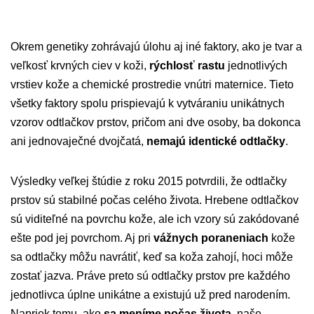
Okrem genetiky zohrávajú úlohu aj iné faktory, ako je tvar a
veľkosť krvných ciev v koži,
rýchlosť rastu
jednotlivých
vrstiev kože a chemické prostredie vnútri maternice. Tieto
všetky faktory spolu prispievajú k vytváraniu unikátnych
vzorov odtlačkov prstov, pričom ani dve osoby, ba dokonca
ani jednovaječné dvojčatá,
nemajú identické odtlačky
.
Výsledky veľkej štúdie z roku 2015 potvrdili, že odtlačky
prstov sú stabilné počas celého života. Hrebene odtlačkov
sú viditeľné na povrchu kože, ale ich vzory sú zakódované
ešte pod jej povrchom. Aj pri
vážnych poraneniach
kože
sa odtlačky môžu navrátiť, keď sa koža zahojí, hoci môže
zostať jazva. Práve preto sú odtlačky prstov pre každého
jednotlivca úplne unikátne a existujú už pred narodením.
Napriek tomu, ako
sa meníme počas života
, naše