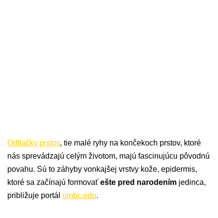
Odtlačky prstov
, tie malé ryhy na končekoch prstov, ktoré
nás sprevádzajú celým životom, majú fascinujúcu pôvodnú
povahu. Sú to záhyby vonkajšej vrstvy kože, epidermis,
ktoré sa začínajú formovať
ešte pred narodením
jedinca,
približuje portál
umbc.edu
.