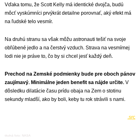
Vďaka tomu, že Scott Kelly má identické dvojča, budú
môcť vyskúmníci prvýkrát detailne porovnať, aký efekt má
na ľudské telo vesmír.
Na druhú stranu sa však môžu astronauti tešiť na svoje
obľúbené jedlo a na čerstvý vzduch. Strava na vesmírnej
lodi nie je práve to, čo by si chcel jesť každý deň.
Prechod na Zemské podmienky bude pre oboch pánov
zaujímavý. Minimálne jeden benefit sa nájde určite.
V
dôsledku dilatácie času prídu obaja na Zem o stotinu
sekundy mladší, ako by boli, keby tu rok strávili s nami.
.src
titulná foto: NASA