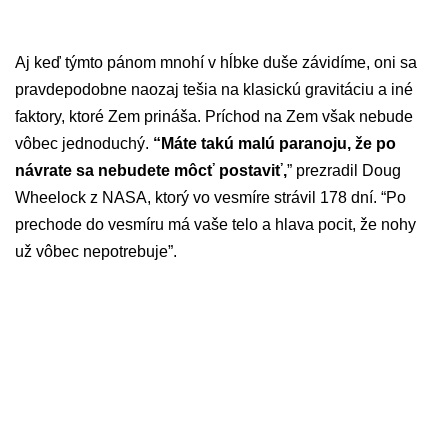
Aj keď týmto pánom mnohí v hĺbke duše závidíme, oni sa
pravdepodobne naozaj tešia na klasickú gravitáciu a iné
faktory, ktoré Zem prináša. Príchod na Zem však nebude
vôbec jednoduchý.
“Máte takú malú paranoju, že po
návrate sa nebudete môcť postaviť,
” prezradil Doug
Wheelock z NASA, ktorý vo vesmíre strávil 178 dní. “Po
prechode do vesmíru má vaše telo a hlava pocit, že nohy
už vôbec nepotrebuje”.