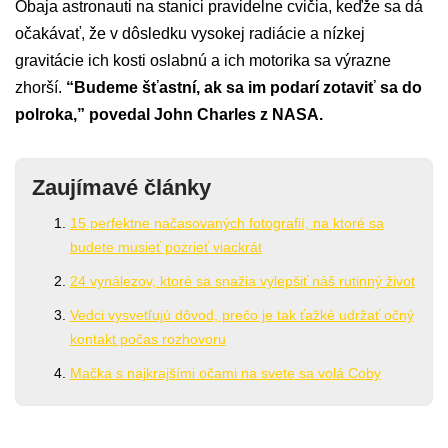
Obaja astronauti na stanici pravidelne cvičia, keďže sa dá
očakávať, že v dôsledku vysokej radiácie a nízkej
gravitácie ich kosti oslabnú a ich motorika sa výrazne
zhorší.
“Budeme šťastní, ak sa im podarí zotaviť sa do
polroka,” povedal John Charles z NASA.
Zaujímavé články
15 perfektne načasovaných fotografií, na ktoré sa
budete musieť pozrieť viackrát
24 vynálezov, ktoré sa snažia vylepšiť náš rutinný život
Vedci vysvetľujú dôvod, prečo je tak ťažké udržať očný
kontakt počas rozhovoru
Mačka s najkrajšími očami na svete sa volá Coby