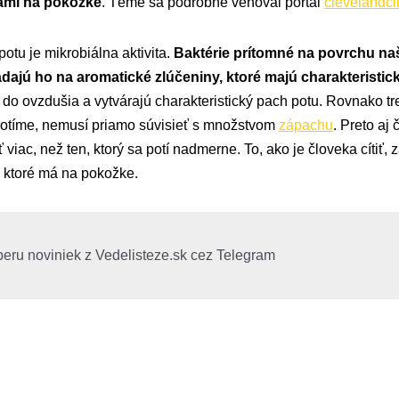
tami na pokožke
. Téme sa podrobne venoval portál
clevelandcl
otu je mikrobiálna aktivita.
Baktérie prítomné na povrchu na
dajú ho na aromatické zlúčeniny, ktoré majú charakteristic
 do ovzdušia a vytvárajú charakteristický pach potu. Rovnako t
potíme, nemusí priamo súvisieť s množstvom
zápachu
. Preto aj 
iac, než ten, ktorý sa potí nadmerne. To, ako je človeka cítiť, 
, ktoré má na pokožke.
beru noviniek z Vedelisteze.sk cez Telegram