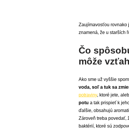
Zaujímavosťou rovnako 
znamená, že u starších 
Čo spôsobuj
môže vzťah
Ako sme už vyššie spom
voda, soľ a tuk sa zmi
potraviny
, ktoré jete, al
potu
a tak prispieť k je
ďalšie, obsahujú aromat
Zároveň treba povedať,
baktérií, ktoré sú zodpo