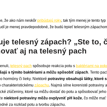
je, že ako nám neskôr
pribúdajú roky
, tak tým menej je tento typ 
ľudí je menej pravdepodobné, že budú trpieť telesným zápacho
e telesný zápach? „Ste to, č
ovať aj na telesný pach
enuli,
telesný pach
spôsobuje reakcia potu s
baktériami na pok
ešajú s týmito baktériami a môžu spôsobiť zápach
. Tento pa
ebo hormóny či lieky. Niektoré
potraviny obsahujú látky, ktoré
ho charakteristickému
zápachu
. Najmä silne korenisté potraviny a
ické zlúčeniny, ktoré sa môžu dostať do potu a spôsobovať jeh
 že
niektoré potraviny môžu ovplyvniť pH kože
, čo môže mať v
vedné za rozklad potu a tvorbu zápachu.