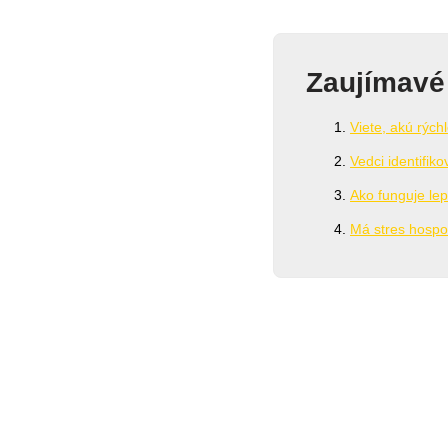
Zaujímavé
Viete, akú rýc
Vedci identifik
Ako funguje lep
Má stres hospod