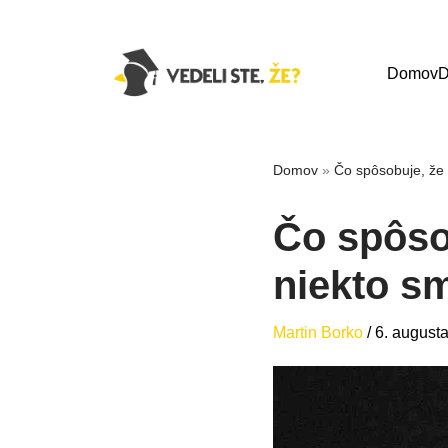
Domov
D
Domov
»
Čo spôsobuje, že 
Čo spôso
niekto sm
Martin Borko
/
6. august