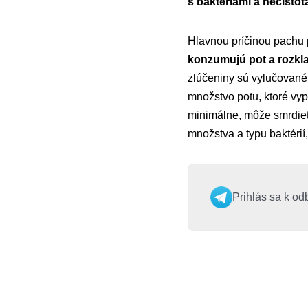
s baktériami a nečisto
Hlavnou príčinou pachu p
konzumujú pot a rozkla
zlúčeniny sú vylučované
množstvo potu, ktoré vy
minimálne, môže smrdieť v
množstva a typu baktérií
Prihlás sa k od