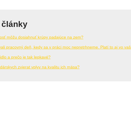
 články
hlosť môžu dosiahnuť krúpy padajúce na zem?
ovali pracovný deň, kedy sa v práci moc nepretrhneme. Platí to aj vo v
idlo a prečo je tak lepkavé?
árskych zvierat vplyv na kvalitu ich mäsa?