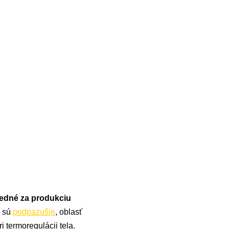
edné za produkciu
o sú
podpazušie
, oblasť
i termoregulácii tela.