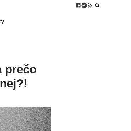
ty
a prečo
nej?!