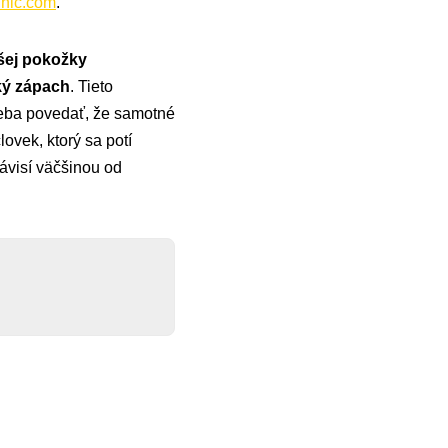
inic.com
.
šej pokožky
ký zápach
. Tieto
reba povedať, že samotné
človek, ktorý sa potí
závisí väčšinou od