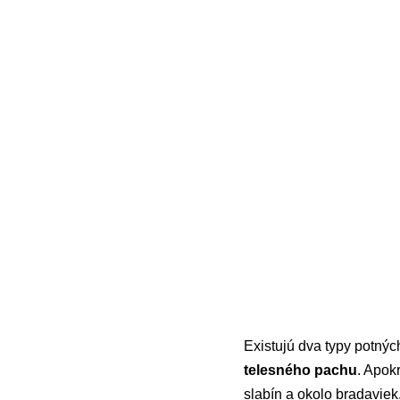
Existujú dva typy potných
telesného pachu
. Apok
slabín a okolo bradaviek.