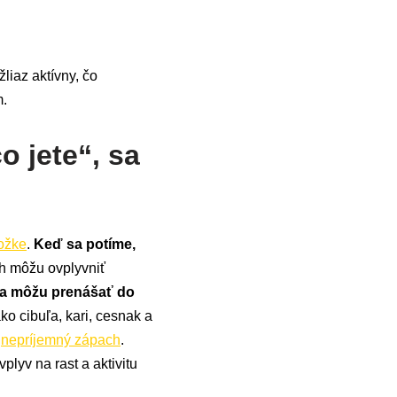
žliaz aktívny, čo
m.
o jete“, sa
ožke
.
Keď sa potíme,
ch môžu ovplyvniť
 sa môžu prenášať do
ko cibuľa, kari, cesnak a
o
nepríjemný zápach
.
plyv na rast a aktivitu