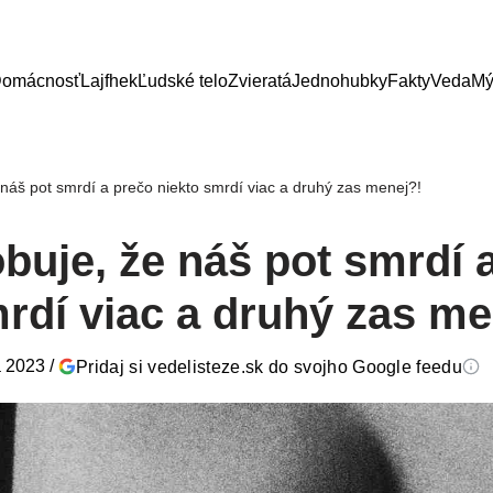
omácnosť
Lajfhek
Ľudské telo
Zvieratá
Jednohubky
Fakty
Veda
Mý
náš pot smrdí a prečo niekto smrdí viac a druhý zas menej?!
buje, že náš pot smrdí 
rdí viac a druhý zas me
a 2023
/
Pridaj si vedelisteze.sk do svojho Google feedu