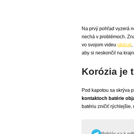
Na prvý pohľad vyzerá ne
nechá v problémoch. Zn
vo svojom videu
ukázal
,
aby si neskončil na krajni
Korózia je t
Pod kapotou sa skrýva p
kontaktoch batérie obja
batériu zničiť rýchlejšie,
Prihlás sa k od