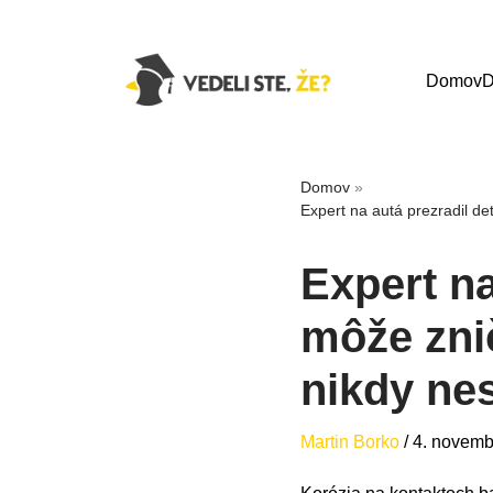
Domov
D
Domov
»
Expert na autá prezradil det
Expert na
môže znič
nikdy nes
Martin Borko
/
4. novemb