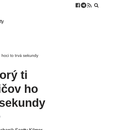
ty
, hoci to trvá sekundy
orý ti
ičov ho
á sekundy