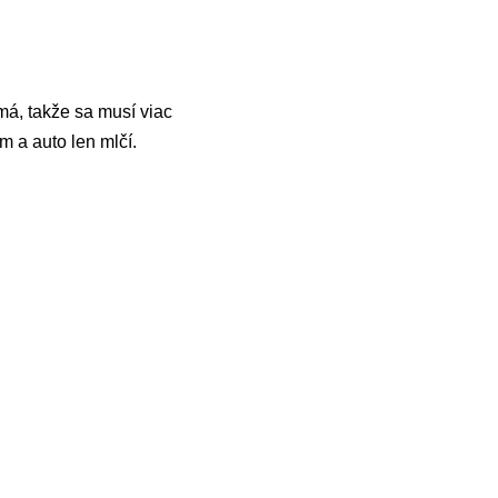
á, takže sa musí viac
m a auto len mlčí.