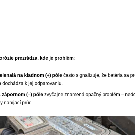
orózie prezrádza, kde je problém
:
zelenalá na kladnom (+) póle
často signalizuje, že batéria sa pr
a dochádza k jej odparovaniu.
a zápornom (–) póle
zvyčajne znamená opačný problém – nedob
 nabíjací prúd.