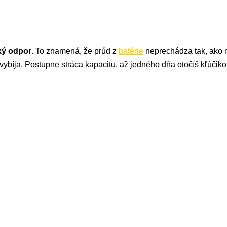
cký odpor
. To znamená, že prúd z
batérie
neprechádza tak, ako m
vybíja. Postupne stráca kapacitu, až jedného dňa otočíš kľúčiko