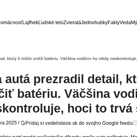
omácnosť
Lajfhek
Ľudské telo
Zvieratá
Jednohubky
Fakty
Veda
Mý
ail, ktorý ti môže zničiť batériu. Väčšina vodičov ho nikdy neskontroluje
 autá prezradil detail, kt
iť batériu. Väčšina vod
kontroluje, hoci to trv
ra 2025
/
Pridaj si vedelisteze.sk do svojho Google feedu