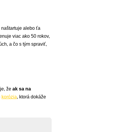
naštartuje alebo ťa
enuje viac ako 50 rokov,
ch, a čo s tým spraviť,
je, že
ak sa na
o
korózia
, ktorá dokáže