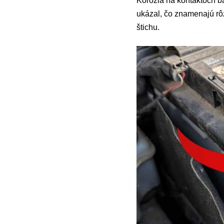
Korózia na kontaktoch ba
ukázal, čo znamenajú rôz
štichu.