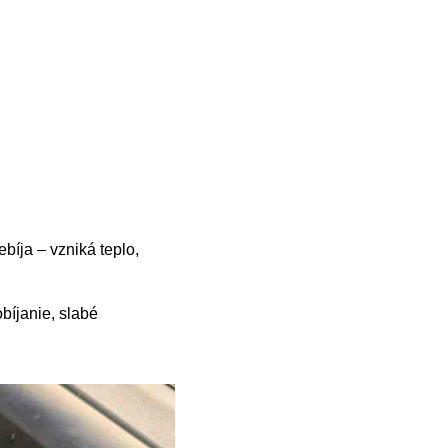
ebíja – vzniká teplo,
íjanie, slabé