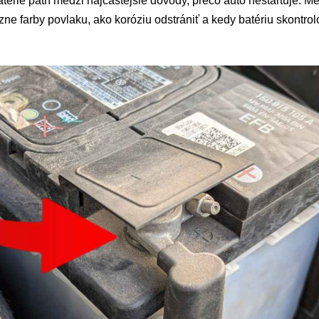
térie patrí medzi najčastejšie dôvody, prečo auto neštartuje. M
ne farby povlaku, ako koróziu odstrániť a kedy batériu skontro