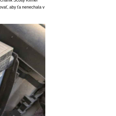
echanik Scotty Kilmer
lovať, aby ťa nenechala v