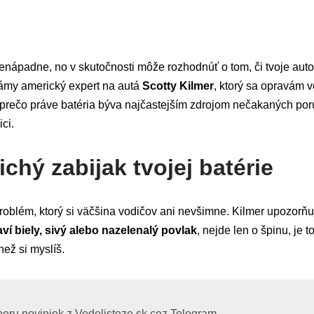
nápadne, no v skutočnosti môže rozhodnúť o tom, či tvoje auto 
ámy americký expert na autá
Scotty Kilmer
, ktorý sa opravám v
 prečo práve batéria býva najčastejším zdrojom nečakaných porú
ci.
ichý zabijak tvojej batérie
roblém, ktorý si väčšina vodičov ani nevšimne. Kilmer upozorňu
ví biely, sivý alebo nazelenalý povlak
, nejde len o špinu, je t
 než si myslíš.
beru noviniek z Vedelisteze.sk cez Telegram