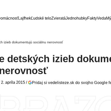
omácnosť
Lajfhek
Ľudské telo
Zvieratá
Jednohubky
Fakty
Veda
Mý
ch izieb dokumentujú sociálnu nerovnosť
ie detských izieb dokum
 nerovnosť
/
2. apríla 2015
/
Pridaj si vedelisteze.sk do svojho Google 