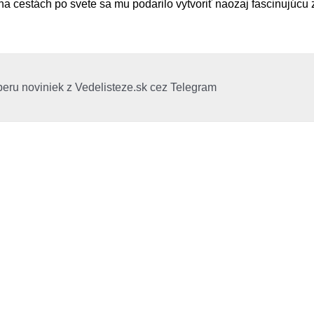
y na cestách po svete sa mu podarilo vytvoriť naozaj fascinujúcu z
beru noviniek z Vedelisteze.sk cez Telegram