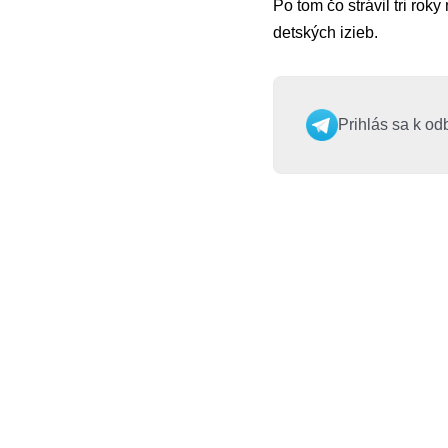
Po tom čo strávil tri rok
detských izieb.
Prihlás sa k od