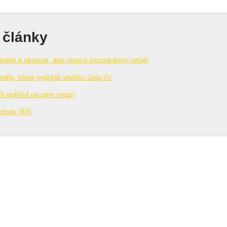
 články
svete a ukazuje, ako vyzerá rozprávkový vzťah
rafie, ktoré vydržali skúšku času IV.
ých pohľad na zem mrazí
 dnes (83)