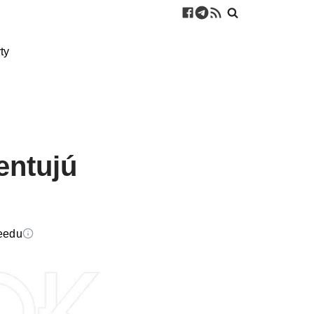
ty
entujú
feedu