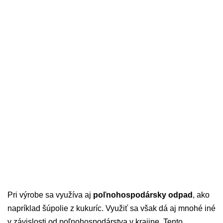
Pri výrobe sa využíva aj
poľnohospodársky odpad
, ako
napríklad šúpolie z kukuríc. Využiť sa však dá aj mnohé iné
v závislosti od poľnohospodárstva v krajine. Tento