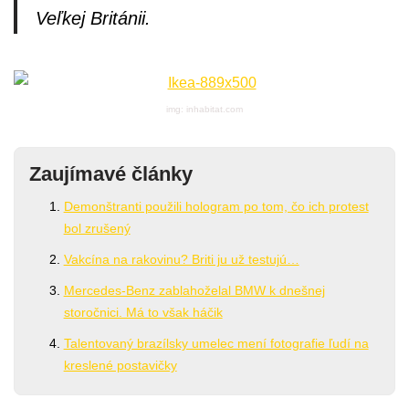
Veľkej Británii.
img: inhabitat.com
Zaujímavé články
Demonštranti použili hologram po tom, čo ich protest
bol zrušený
Vakcína na rakovinu? Briti ju už testujú…
Mercedes-Benz zablahoželal BMW k dnešnej
storočnici. Má to však háčik
Talentovaný brazílsky umelec mení fotografie ľudí na
kreslené postavičky