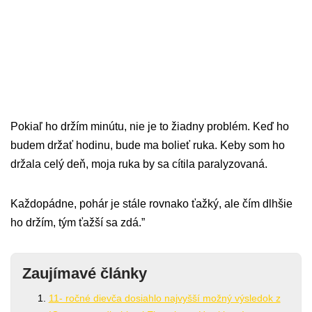
Pokiaľ ho držím minútu, nie je to žiadny problém. Keď ho
budem držať hodinu, bude ma bolieť ruka. Keby som ho
držala celý deň, moja ruka by sa cítila paralyzovaná.
Každopádne, pohár je stále rovnako ťažký, ale čím dlhšie
ho držím, tým ťažší sa zdá.”
Zaujímavé články
11- ročné dievča dosiahlo najvyšší možný výsledok z