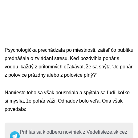
Psychologička prechádzala po miestnosti, zatiaľ čo publiku
prednášala o zvládaní stresu. Keď pozdvihla pohár s
vodou, každý z prítomných očakával, že sa spýta “Je pohár
z polovice prázdny alebo z polovice plný?”
Namiesto toho sa však pousmiala a spýtala sa ľudí, koľko
si myslia, že pohár váži. Odhadov bolo veľa. Ona však
povedala:
Prihlás sa k odberu noviniek z Vedelisteze.sk cez