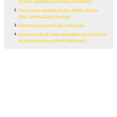
IQ testu, predbehla aj Einsteina a Hawkinga!
Priprav sa na vesmírne divadlo: Merkúr, Venuša,
Mars, Jupiter a Saturn sa spoja!
Rozmrazte svoje čelné sklá vďaka vede!
Dorota a Lukáš sú mladí cestovatelia, ktorí začali tým,
že si kúpili letenku a ostatné riešili neskôr…