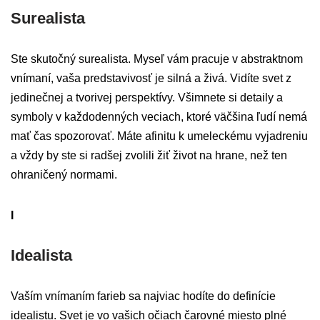
Surealista
Ste skutočný surealista. Myseľ vám pracuje v abstraktnom
vnímaní, vaša predstavivosť je silná a živá. Vidíte svet z
jedinečnej a tvorivej perspektívy. Všimnete si detaily a
symboly v každodenných veciach, ktoré väčšina ľudí nemá
mať čas spozorovať. Máte afinitu k umeleckému vyjadreniu
a vždy by ste si radšej zvolili žiť život na hrane, než ten
ohraničený normami.
I
Idealista
Vaším vnímaním farieb sa najviac hodíte do definície
idealistu. Svet je vo vašich očiach čarovné miesto plné