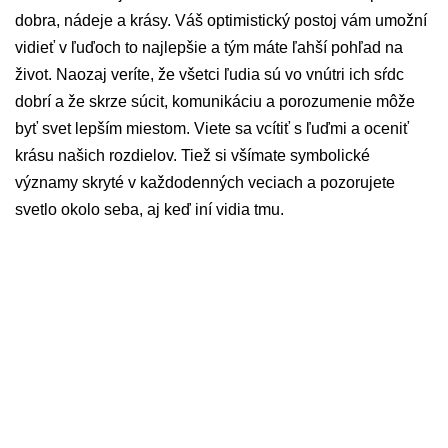
dobra, nádeje a krásy. Váš optimistický postoj vám umožní
vidieť v ľuďoch to najlepšie a tým máte ľahší pohľad na
život. Naozaj veríte, že všetci ľudia sú vo vnútri ich sŕdc
dobrí a že skrze súcit, komunikáciu a porozumenie môže
byť svet lepším miestom. Viete sa vcítiť s ľuďmi a oceniť
krásu našich rozdielov. Tiež si všímate symbolické
významy skryté v každodenných veciach a pozorujete
svetlo okolo seba, aj keď iní vidia tmu.