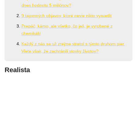
dnes hodnotu 5 miliónov?
9 tajomných objavov, ktoré nevie nikto vysvetliť
Prepáč, kámo, ale všetko, čo ješ, je vyrobené z
chemikálií
Každý z nás sa už zrejme stretol s týmto druhom pier.
Viete však, že zachránili stovky životov?
Realista