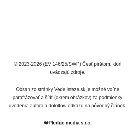
© 2023-2026 (EV 146/25/SWP) Česť pirátom, ktorí
uvádzajú zdroje.
Obsah zo stránky Vedelisteze.sk je možné voľne
parafrázovať a šíriť (okrem obrázkov) za podmienky
uvedenia autora a dofollow odkazu na pôvodný článok.
❤️
Pledge media s.r.o.