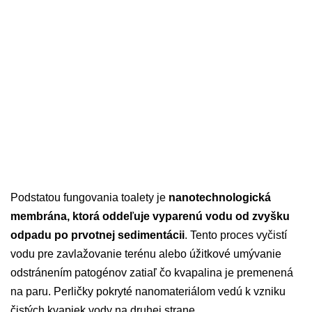
Podstatou fungovania toalety je
nanotechnologická
membrána, ktorá oddeľuje vyparenú vodu od zvyšku
odpadu po prvotnej sedimentácii
. Tento proces vyčistí
vodu pre zavlažovanie terénu alebo úžitkové umývanie
odstránením patogénov zatiaľ čo kvapalina je premenená
na paru. Perličky pokryté nanomateriálom vedú k vzniku
čistých kvapiek vody na druhej strane.