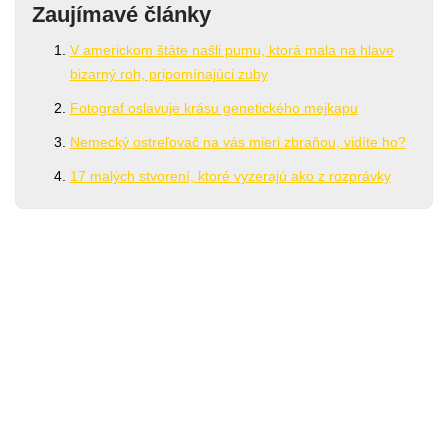
Zaujímavé články
V americkom štáte našli pumu, ktorá mala na hlave
bizarný roh, pripomínajúci zuby
Fotograf oslavuje krásu genetického mejkapu
Nemecký ostreľovač na vás mieri zbraňou, vidíte ho?
17 malých stvorení, ktoré vyzerajú ako z rozprávky