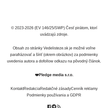
© 2023-2026 (EV 146/25/SWP) Česť pirátom, ktorí
uvádzajú zdroje.
Obsah zo stránky Vedelisteze.sk je možné voľne
parafrázovať a šíriť (okrem obrázkov) za podmienky
uvedenia autora a dofollow odkazu na pôvodný článok.
❤️
Pledge media s.r.o.
Kontakt
Redakcia
Redakčné zásady
Cenník reklamy
Podmienky používania a GDPR