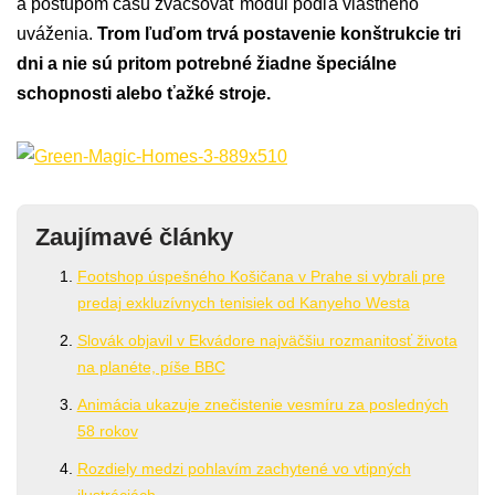
a postupom času zväčšovať modul podľa vlastného
uváženia.
Trom ľuďom trvá postavenie konštrukcie tri
dni a nie sú pritom potrebné žiadne špeciálne
schopnosti alebo ťažké stroje.
Zaujímavé články
Footshop úspešného Košičana v Prahe si vybrali pre
predaj exkluzívnych tenisiek od Kanyeho Westa
Slovák objavil v Ekvádore najväčšiu rozmanitosť života
na planéte, píše BBC
Animácia ukazuje znečistenie vesmíru za posledných
58 rokov
Rozdiely medzi pohlavím zachytené vo vtipných