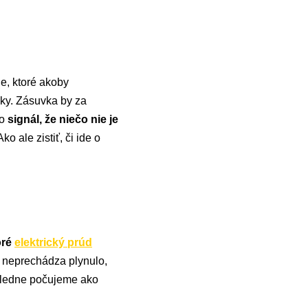
ie, ktoré akoby
vky. Zásuvka by za
to
signál, že niečo nie je
 ale zistiť, či ide o
oré
elektrický prúd
d neprechádza plynulo,
ásledne počujeme ako