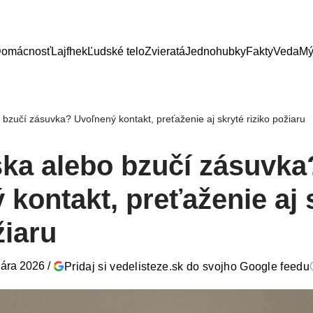
omácnosť
Lajfhek
Ľudské telo
Zvieratá
Jednohubky
Fakty
Veda
Mý
 bzučí zásuvka? Uvoľnený kontakt, preťaženie aj skryté riziko požiaru
ska alebo bzučí zásuvka
kontakt, preťaženie aj 
žiaru
uára 2026
/
Pridaj si vedelisteze.sk do svojho Google feedu