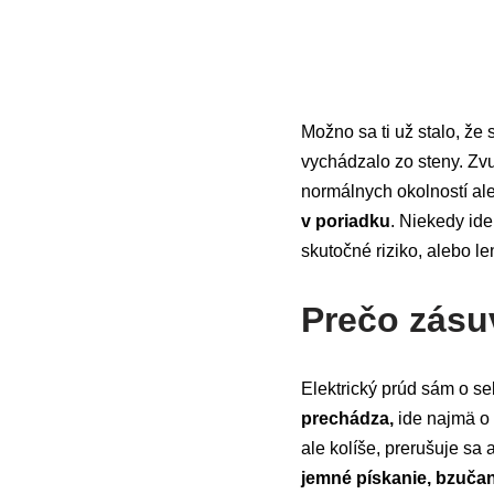
Možno sa ti už stalo, že 
vychádzalo zo steny. Zvu
normálnych okolností al
v poriadku
. Niekedy ide
skutočné riziko, alebo l
Prečo zásu
Elektrický prúd sám o s
prechádza,
ide najmä o 
ale kolíše, prerušuje sa 
jemné pískanie, bzučan