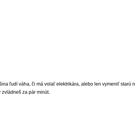
ina ľudí váha, či má volať elektrikára, alebo len vymeniť starú
 zvládneš za pár minút.