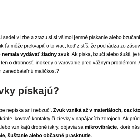
si sedel v izbe a zrazu si si všimol jemné pískanie alebo bzučan
k ťa môže prekvapiť o to viac, keď zistíš, že pochádza zo zásu
e
nemala vydávať žiadny zvuk
. Ak píska, bzučí alebo šuští, je 
 len o drobnosť, inokedy o varovanie pred vážnym problémom. Ako
en zanedbateľnú maličkosť?
vky pískajú?
ebe nepíska ani nebzučí.
Zvuk vzniká až v materiáloch, cez kt
káble, kovové kontakty či cievky v napájacích zdrojoch. Ak prú
alebo vznikajú drobné iskry, objavia sa
mikrovibrácie
, ktoré n
ie, šuštanie alebo občasné prasknutie
.