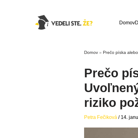
Domov
D
Domov
»
Prečo píska alebo
Prečo pí
Uvoľnený 
riziko po
Petra Fečiková
/
14. jan