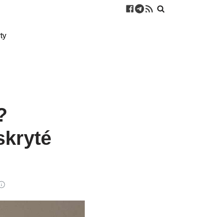
ty
?
skryté