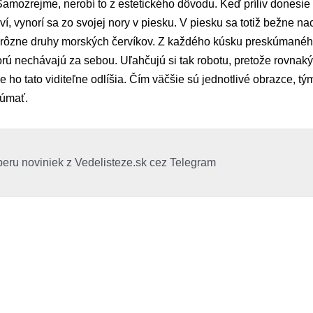
Samozrejme, nerobí to z estetického dôvodu. Keď príliv donesie
iví, vynorí sa zo svojej nory v piesku. V piesku sa totiž bežne 
, rôzne druhy morských červíkov. Z každého kúsku preskúmaného
torú nechávajú za sebou. Uľahčujú si tak robotu, pretože rovnak
e ho tato viditeľne odlíšia. Čím väčšie sú jednotlivé obrazce, tým
kúmať.
beru noviniek z Vedelisteze.sk cez Telegram