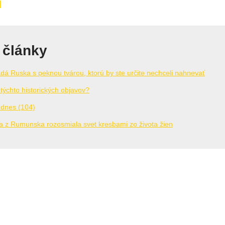
 články
adá Ruska s peknou tvárou, ktorú by ste určite nechceli nahnevať
týchto historických objavov?
 dnes (104)
 z Rumunska rozosmiala svet kresbami zo života žien