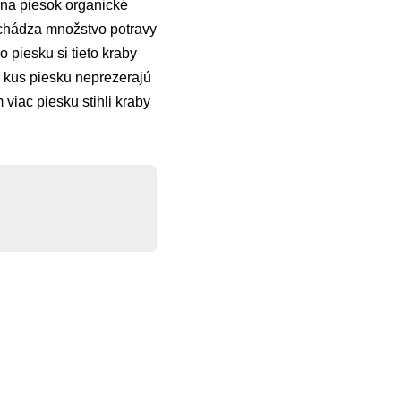
 na piesok organické
nachádza množstvo potravy
 piesku si tieto kraby
ý kus piesku neprezerajú
 viac piesku stihli kraby