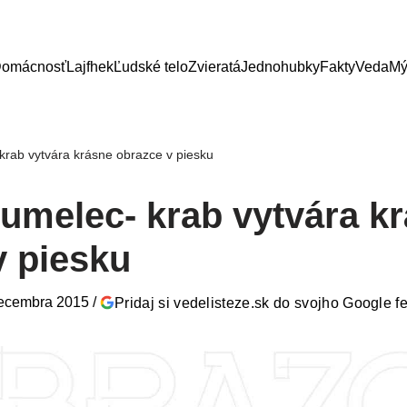
omácnosť
Lajfhek
Ľudské telo
Zvieratá
Jednohubky
Fakty
Veda
Mý
krab vytvára krásne obrazce v piesku
 umelec- krab vytvára k
v piesku
decembra 2015
/
Pridaj si vedelisteze.sk do svojho Google f