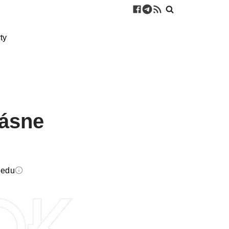
ty
rásne
eedu