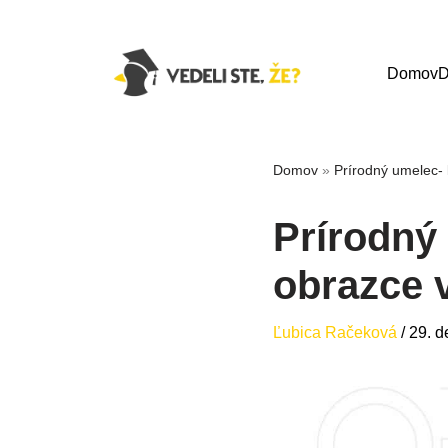
Domov
D
Domov
»
Prírodný umelec- 
Prírodný
obrazce 
Ľubica Račeková
/
29. 