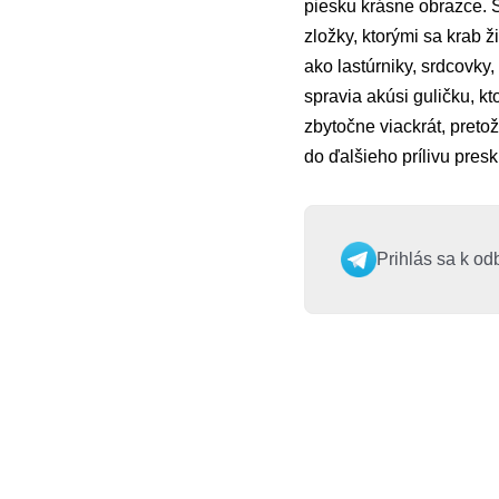
piesku krásne obrazce. 
zložky, ktorými sa krab ž
ako lastúrniky, srdcovky
spravia akúsi guličku, k
zbytočne viackrát, pretož
do ďalšieho prílivu pres
Prihlás sa k od