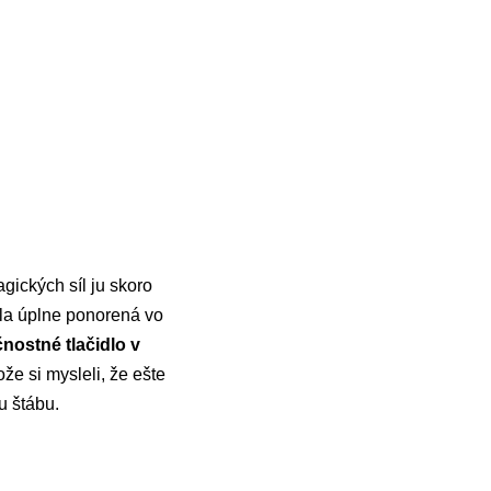
ických síl ju skoro
ola úplne ponorená vo
nostné tlačidlo v
že si mysleli, že ešte
 štábu.