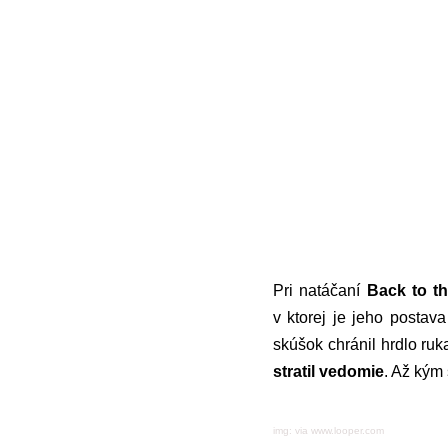
Pri natáčaní
Back to th
v ktorej je jeho postav
skúšok chránil hrdlo ru
stratil vedomie
. Až kým
img: via www.looper.com