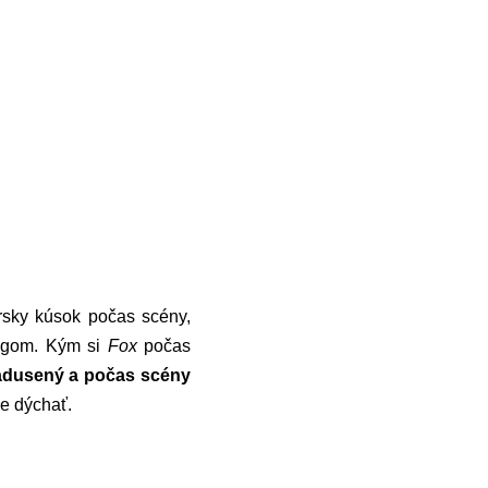
rsky kúsok počas scény,
ngom. Kým si
Fox
počas
adusený a počas scény
že dýchať.