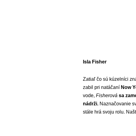
Isla Fisher
Zatiaľ čo sú kúzelníci zn
zabil pri natáčaní
Now Y
vode,
Fisherová
sa zamo
nádrži.
Naznačovanie svoj
stále hrá svoju rolu. Naš