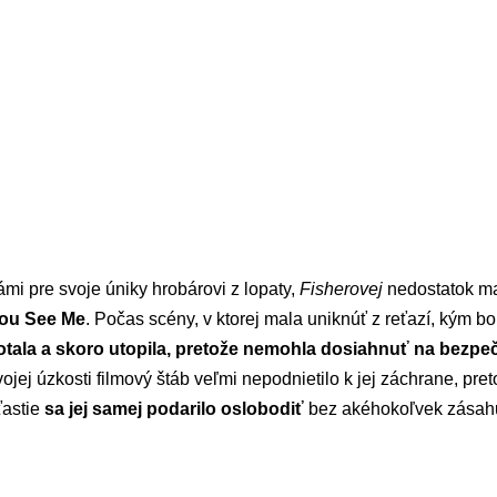
ámi pre svoje úniky hrobárovi z lopaty,
Fisherovej
nedostatok mag
ou See Me
. Počas scény, v ktorej mala uniknúť z reťazí, kým b
tala a skoro utopila, pretože nemohla dosiahnuť na bezpeč
ej úzkosti filmový štáb veľmi nepodnietilo k jej záchrane, preto
ťastie
sa jej samej podarilo oslobodiť
bez akéhokoľvek zásahu