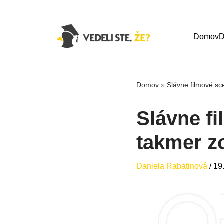
Domov
D
Domov
»
Slávne filmové scé
Slávne fi
takmer z
Daniela Rabatinová
/
19