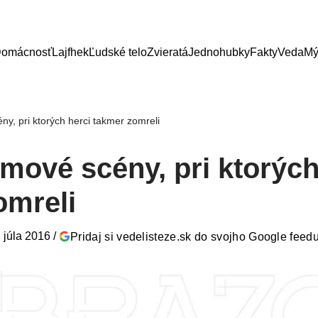
omácnosť
Lajfhek
Ľudské telo
Zvieratá
Jednohubky
Fakty
Veda
Mý
ny, pri ktorých herci takmer zomreli
lmové scény, pri ktorých
omreli
. júla 2016
/
Pridaj si vedelisteze.sk do svojho Google feed