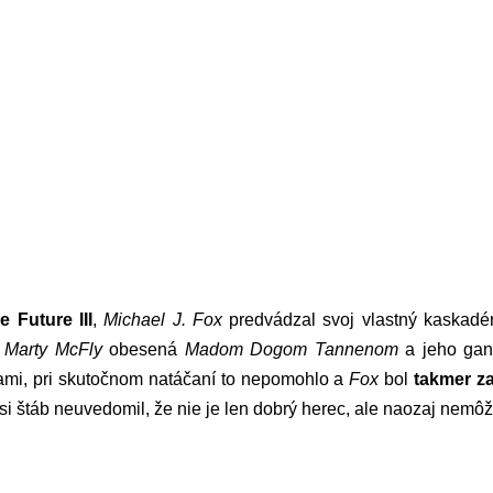
e Future III
,
Michael J. Fox
predvádzal svoj vlastný kaskadé
a
Marty McFly
obesená
Madom Dogom Tannenom
a jeho ga
kami, pri skutočnom natáčaní to nepomohlo a
Fox
bol
takmer z
 si štáb neuvedomil, že nie je len dobrý herec, ale naozaj nemô