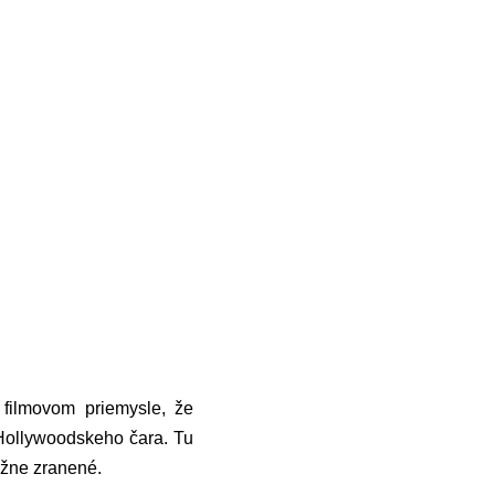
 filmovom priemysle, že
 Hollywoodskeho čara. Tu
vážne zranené.