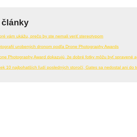
 články
ktoré vám ukážu, prečo by ste nemali veriť stereotypom
fotografií urobených dronom podľa Drone Photography Awards
hone Photography Award dokazujú, že dobré fotky môžu byť spravené a
íček 10 najbohatších ľudí posledných storočí, Gates sa nedostal ani do 