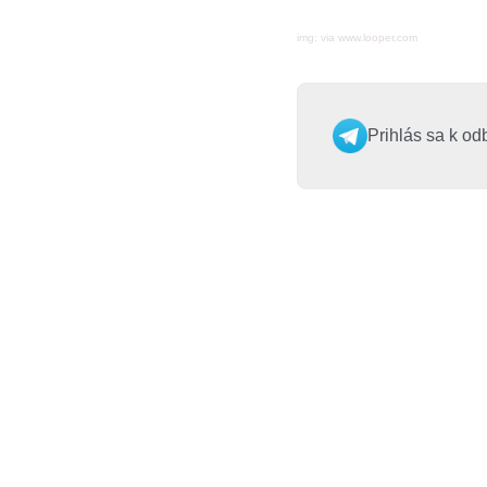
img: via www.looper.com
Prihlás sa k od