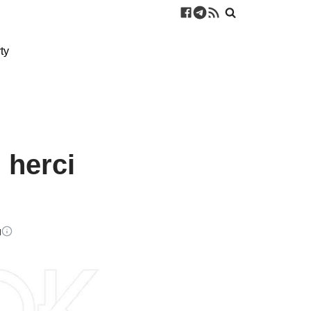
ty
 herci
u