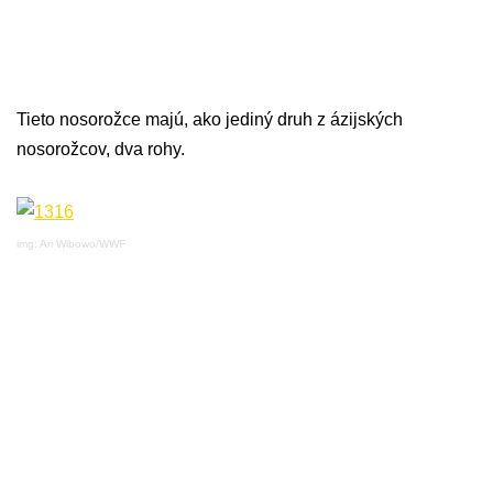
Tieto nosorožce majú, ako jediný druh z ázijských
nosorožcov, dva rohy.
img: Ari Wibowo/WWF