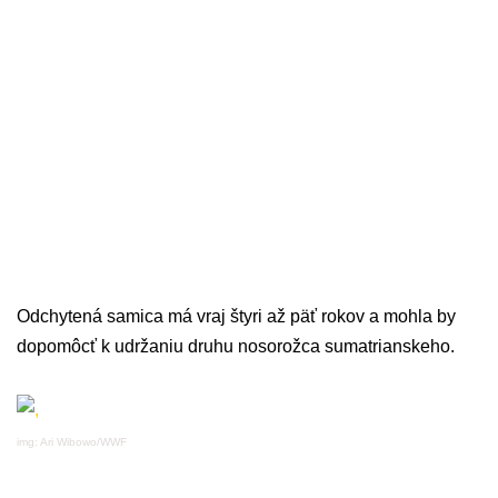
Odchytená samica má vraj štyri až päť rokov a mohla by
dopomôcť k udržaniu druhu nosorožca sumatrianskeho.
img: Ari Wibowo/WWF