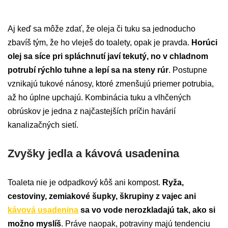
Aj keď sa môže zdať, že oleja či tuku sa jednoducho
zbavíš tým, že ho vleješ do toalety, opak je pravda.
Horúci
olej sa síce pri spláchnutí javí tekutý, no v chladnom
potrubí rýchlo tuhne a lepí sa na steny rúr
. Postupne
vznikajú tukové nánosy, ktoré zmenšujú priemer potrubia,
až ho úplne upchajú. Kombinácia tuku a vlhčených
obrúskov je jedna z najčastejších príčin havárií
kanalizačných sietí.
Zvyšky jedla a kávová usadenina
Toaleta nie je odpadkový kôš ani kompost.
Ryža,
cestoviny, zemiakové šupky, škrupiny z vajec ani
kávová usadenina
sa vo vode nerozkladajú tak, ako si
možno myslíš
. Práve naopak, potraviny majú tendenciu