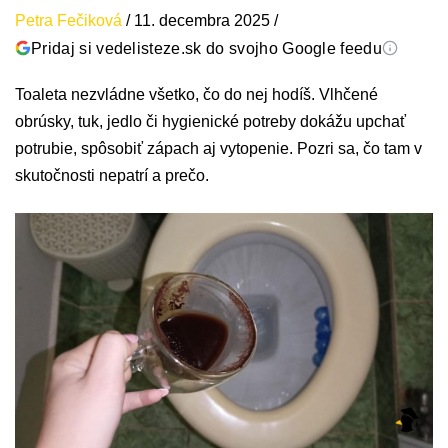
Petra Fečiková
/
11. decembra 2025
/
Pridaj si vedelisteze.sk do svojho Google feedu
Toaleta nezvládne všetko, čo do nej hodíš. Vlhčené
obrúsky, tuk, jedlo či hygienické potreby dokážu upchať
potrubie, spôsobiť zápach aj vytopenie. Pozri sa, čo tam v
skutočnosti nepatrí a prečo.