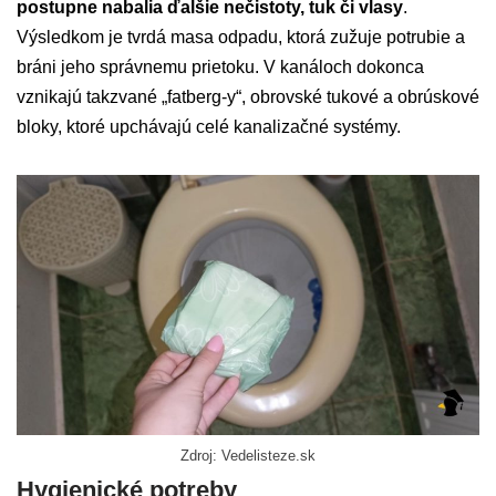
postupne nabalia ďalšie nečistoty, tuk či vlasy
.
Výsledkom je tvrdá masa odpadu, ktorá zužuje potrubie a
bráni jeho správnemu prietoku. V kanáloch dokonca
vznikajú takzvané „fatberg-y“, obrovské tukové a obrúskové
bloky, ktoré upchávajú celé kanalizačné systémy.
Zdroj: Vedelisteze.sk
Hygienické potreby