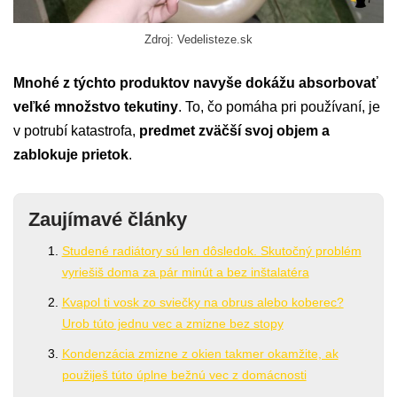
Zdroj: Vedelisteze.sk
Mnohé z týchto produktov navyše dokážu absorbovať
veľké množstvo tekutiny
. To, čo pomáha pri používaní, je
v potrubí katastrofa,
predmet zväčší svoj objem a
zablokuje prietok
.
Zaujímavé články
Studené radiátory sú len dôsledok. Skutočný problém
vyriešiš doma za pár minút a bez inštalatéra
Kvapol ti vosk zo sviečky na obrus alebo koberec?
Urob túto jednu vec a zmizne bez stopy
Kondenzácia zmizne z okien takmer okamžite, ak
použiješ túto úplne bežnú vec z domácnosti