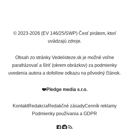
© 2023-2026 (EV 146/25/SWP) Česť pirátom, ktorí
uvádzajú zdroje.
Obsah zo stránky Vedelisteze.sk je možné voľne
parafrázovať a šíriť (okrem obrázkov) za podmienky
uvedenia autora a dofollow odkazu na pôvodný článok.
❤️
Pledge media s.r.o.
Kontakt
Redakcia
Redakčné zásady
Cenník reklamy
Podmienky používania a GDPR