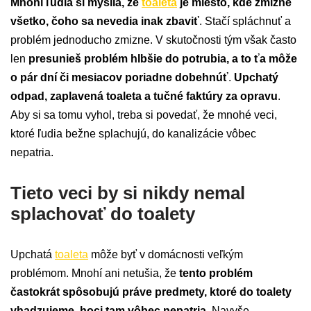
Mnohí ľudia si myslia, že
toaleta
je miesto, kde zmizne
všetko, čoho sa nevedia inak zbaviť
. Stačí spláchnuť a
problém jednoducho zmizne. V skutočnosti tým však často
len
presunieš problém hlbšie do potrubia, a to ťa môže
o pár dní či mesiacov poriadne dobehnúť
.
Upchatý
odpad, zaplavená toaleta a tučné faktúry za opravu
.
Aby si sa tomu vyhol, treba si povedať, že mnohé veci,
ktoré ľudia bežne splachujú, do kanalizácie vôbec
nepatria.
Tieto veci by si nikdy nemal
splachovať do toalety
Upchatá
toaleta
môže byť v domácnosti veľkým
problémom. Mnohí ani netušia, že
tento problém
častokrát spôsobujú práve predmety, ktoré do toalety
vhadzujeme, hoci tam vôbec nepatria
. Navyše,