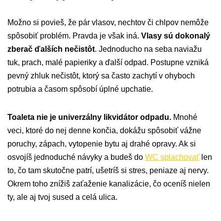
Možno si povieš, že pár vlasov, nechtov či chlpov nemôže
spôsobiť problém. Pravda je však iná.
Vlasy sú dokonalý
zberač ďalších nečistôt
. Jednoducho na seba naviažu
tuk, prach, malé papieriky a ďalší odpad. Postupne vzniká
pevný zhluk nečistôt, ktorý sa často zachytí v ohyboch
potrubia a časom spôsobí úplné upchatie.
Toaleta nie je univerzálny likvidátor odpadu.
Mnohé
veci, ktoré do nej denne končia, dokážu spôsobiť vážne
poruchy, zápach, vytopenie bytu aj drahé opravy. Ak si
osvojíš jednoduché návyky a budeš do
WC splachovať
len
to, čo tam skutočne patrí, ušetríš si stres, peniaze aj nervy.
Okrem toho znížiš zaťaženie kanalizácie, čo oceníš nielen
ty, ale aj tvoj sused a celá ulica.