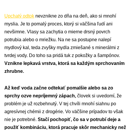
Upchatý odtok
nevznikne zo dňa na deň, ako si mnohí
myslia. Je to pomalý proces, ktorý si väčšina ľudí ani
nevšimne. Vlasy sa zachytia o mierne drsný povrch
potrubia alebo o mriežku. Na ne sa postupne nalepí
mydlový kal, teda zvyšky mydla zmiešané s minerálmi z
tvrdej vody. Do toho sa pridá tuk z pokožky a šampónov.
Vznikne lepkavá vrstva, ktorá sa každým sprchovaním
zhrubne.
Až keď voda začne odtekať pomalšie alebo sa zo
sprchy ozve nepríjemný zápach,
človek si uvedomí, že
problém je už rozbehnutý. V tej chvíli mnohí siahnu po
agresívnej chémii z drogérie. Vo väčšine prípadov to však
nie je potrebné.
Stačí pochopiť, čo sa v potrubí deje a
použiť kombináciu, ktorá pracuje skôr mechanicky než