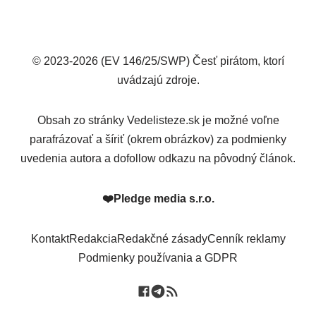
© 2023-2026 (EV 146/25/SWP) Česť pirátom, ktorí
uvádzajú zdroje.
Obsah zo stránky Vedelisteze.sk je možné voľne
parafrázovať a šíriť (okrem obrázkov) za podmienky
uvedenia autora a dofollow odkazu na pôvodný článok.
❤️
Pledge media s.r.o.
Kontakt
Redakcia
Redakčné zásady
Cenník reklamy
Podmienky používania a GDPR