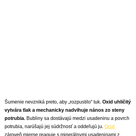
Šumenie nevzniká preto, aby „rozpustilo“ tuk.
Oxid uhličitý
vytvára tlak a mechanicky nadvihuje nános zo steny
potrubia.
Bubliny sa dostávajú medzi usadeninu a povrch
potrubia, narúšajú jej súdržnosť a oddeľujú ju.
Ocot
zároveň mierne reaguje s minerálnymi usadeninami z