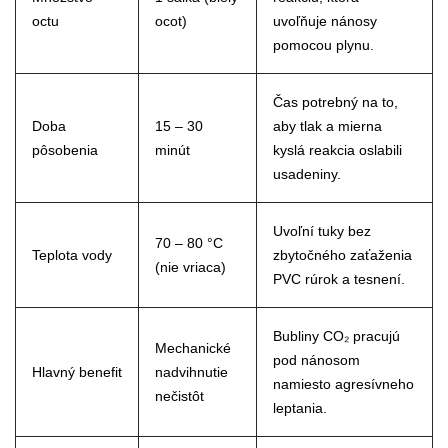
octu
ocot)
uvoľňuje nánosy
pomocou plynu.
Čas potrebný na to,
Doba
15 – 30
aby tlak a mierna
pôsobenia
minút
kyslá reakcia oslabili
usadeniny.
Uvoľní tuky bez
70 – 80 °C
Teplota vody
zbytočného zaťaženia
(nie vriaca)
PVC rúrok a tesnení.
Bubliny CO₂ pracujú
Mechanické
pod nánosom
Hlavný benefit
nadvihnutie
namiesto agresívneho
nečistôt
leptania.