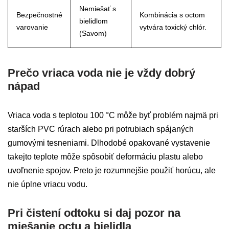
Nemiešať s
Bezpečnostné
Kombinácia s octom
bielidlom
varovanie
vytvára toxický chlór.
(Savom)
Prečo vriaca voda nie je vždy dobrý
nápad
Vriaca voda s teplotou 100 °C môže byť problém najmä pri
starších PVC rúrach alebo pri potrubiach spájaných
gumovými tesneniami. Dlhodobé opakované vystavenie
takejto teplote môže spôsobiť deformáciu plastu alebo
uvoľnenie spojov. Preto je rozumnejšie použiť horúcu, ale
nie úplne vriacu vodu.
Pri čistení odtoku si daj pozor na
miešanie octu a bielidla