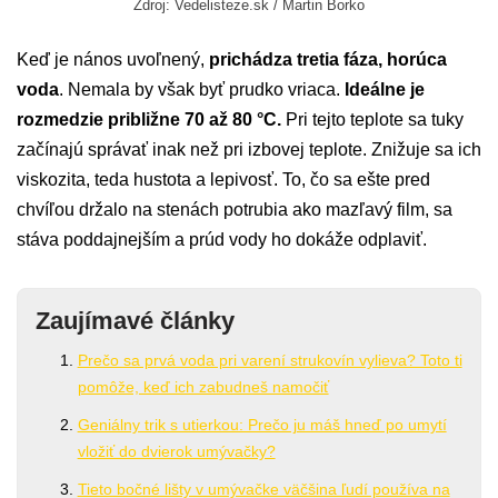
Zdroj: Vedelisteze.sk / Martin Borko
Keď je nános uvoľnený,
prichádza tretia fáza, horúca
voda
. Nemala by však byť prudko vriaca.
Ideálne je
rozmedzie približne 70 až 80 °C.
Pri tejto teplote sa tuky
začínajú správať inak než pri izbovej teplote. Znižuje sa ich
viskozita, teda hustota a lepivosť. To, čo sa ešte pred
chvíľou držalo na stenách potrubia ako mazľavý film, sa
stáva poddajnejším a prúd vody ho dokáže odplaviť.
Zaujímavé články
Prečo sa prvá voda pri varení strukovín vylieva? Toto ti
pomôže, keď ich zabudneš namočiť
Geniálny trik s utierkou: Prečo ju máš hneď po umytí
vložiť do dvierok umývačky?
Tieto bočné lišty v umývačke väčšina ľudí používa na