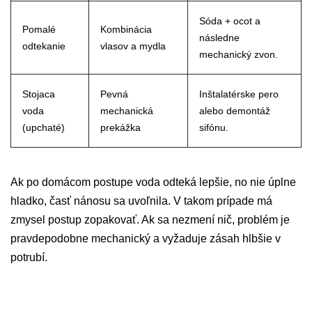
Sóda + ocot a
Pomalé
Kombinácia
následne
odtekanie
vlasov a mydla
mechanický zvon.
Stojaca
Pevná
Inštalatérske pero
voda
mechanická
alebo demontáž
(upchaté)
prekážka
sifónu.
Ak po domácom postupe voda odteká lepšie, no nie úplne
hladko, časť nánosu sa uvoľnila. V takom prípade má
zmysel postup zopakovať. Ak sa nezmení nič, problém je
pravdepodobne mechanický a vyžaduje zásah hlbšie v
potrubí.