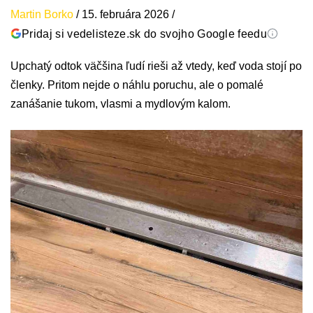
Martin Borko
/
15. februára 2026
/
Pridaj si vedelisteze.sk do svojho Google feedu
Upchatý odtok väčšina ľudí rieši až vtedy, keď voda stojí po
členky. Pritom nejde o náhlu poruchu, ale o pomalé
zanášanie tukom, vlasmi a mydlovým kalom.