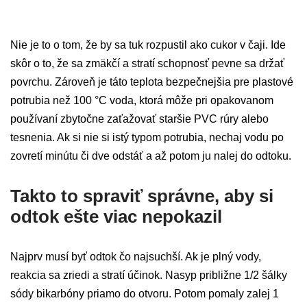
Nie je to o tom, že by sa tuk rozpustil ako cukor v čaji. Ide
skôr o to, že sa zmäkčí a stratí schopnosť pevne sa držať
povrchu. Zároveň je táto teplota bezpečnejšia pre plastové
potrubia než 100 °C voda, ktorá môže pri opakovanom
používaní zbytočne zaťažovať staršie PVC rúry alebo
tesnenia. Ak si nie si istý typom potrubia, nechaj vodu po
zovretí minútu či dve odstáť a až potom ju nalej do odtoku.
Takto to spraviť správne, aby si
odtok ešte viac nepokazil
Najprv musí byť odtok čo najsuchší. Ak je plný vody,
reakcia sa zriedi a stratí účinok. Nasyp približne 1/2 šálky
sódy bikarbóny priamo do otvoru. Potom pomaly zalej 1