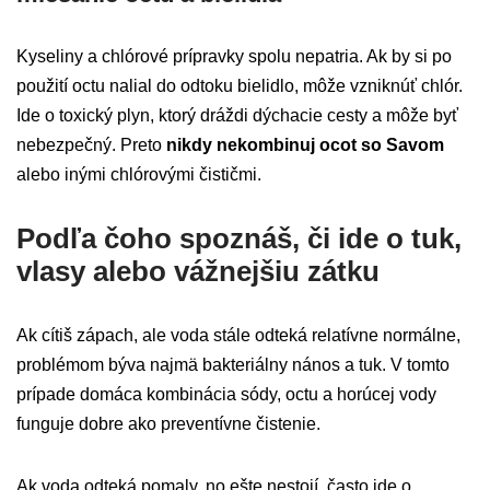
Kyseliny a chlórové prípravky spolu nepatria. Ak by si po
použití octu nalial do odtoku bielidlo, môže vzniknúť chlór.
Ide o toxický plyn, ktorý dráždi dýchacie cesty a môže byť
nebezpečný. Preto
nikdy nekombinuj ocot so Savom
alebo inými chlórovými čističmi.
Podľa čoho spoznáš, či ide o tuk,
vlasy alebo vážnejšiu zátku
Ak cítiš zápach, ale voda stále odteká relatívne normálne,
problémom býva najmä bakteriálny nános a tuk. V tomto
prípade domáca kombinácia sódy, octu a horúcej vody
funguje dobre ako preventívne čistenie.
Ak voda odteká pomaly, no ešte nestojí, často ide o