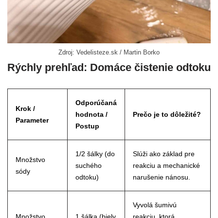
Zdroj: Vedelisteze.sk / Martin Borko
Rýchly prehľad: Domáce čistenie odtoku
Odporúčaná
Krok /
hodnota /
Prečo je to dôležité?
Parameter
Postup
1/2 šálky (do
Slúži ako základ pre
Množstvo
suchého
reakciu a mechanické
sódy
odtoku)
narušenie nánosu.
Vyvolá šumivú
Množstvo
1 šálka (biely
reakciu, ktorá