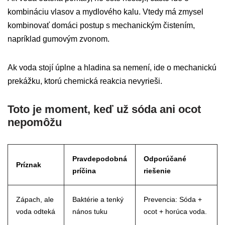
kombináciu vlasov a mydlového kalu. Vtedy má zmysel
kombinovať domáci postup s mechanickým čistením,
napríklad gumovým zvonom.
Ak voda stojí úplne a hladina sa nemení, ide o mechanickú
prekážku, ktorú chemická reakcia nevyrieši.
Toto je moment, keď už sóda ani ocot
nepomôžu
Pravdepodobná
Odporúčané
Príznak
príčina
riešenie
Zápach, ale
Baktérie a tenký
Prevencia: Sóda +
voda odteká
nános tuku
ocot + horúca voda.