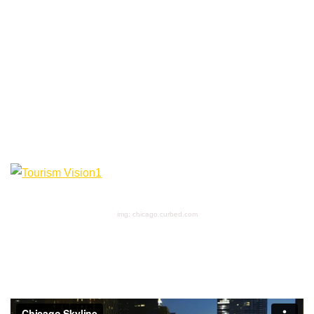
img: chicago.curbed.com