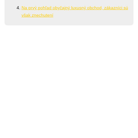
Na prvý pohľad obyčajný luxusný obchod, zákazníci sú
však znechutení