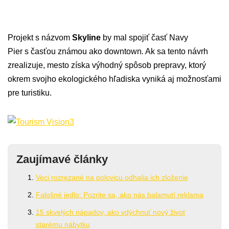
Projekt s názvom
Skyline
by mal spojiť časť Navy
Pier s časťou známou ako downtown
.
Ak sa tento návrh
zrealizuje, mesto získa výhodný spôsob prepravy, ktorý
okrem svojho ekologického hľadiska vyniká aj možnosťami
pre turistiku.
Zaujímavé články
Veci rozrezané na polovicu odhalia ich zloženie
Falošné jedlo: Pozrite sa, ako nás balamutí reklama
15 skvelých nápadov, ako vdýchnuť nový život
starému nábytku