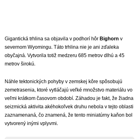
Gigantická trhlina sa objavila v podhorí hôr
Bighorn
v
severnom Wyomingu. Táto trhlina nie je ani zďaleka
obyčajná. Vytvorila totiž medzeru 685 metrov dlhú a 45
metrov širokú.
Náhle tektonických pohyby v zemskej kôre spôsobujú
zemetrasenia, ktoré vytláčajú veľké množstvo materiálu vo
veľmi krátkom časovom období. Záhadou je fakt, že žiadna
seizmická aktivita akéhokoľvek druhu nebola v tejto oblasti
zaznamenaná, čo znamená, že tento miniatúrny kaňon bol
vytvorený inými vplyvmi.