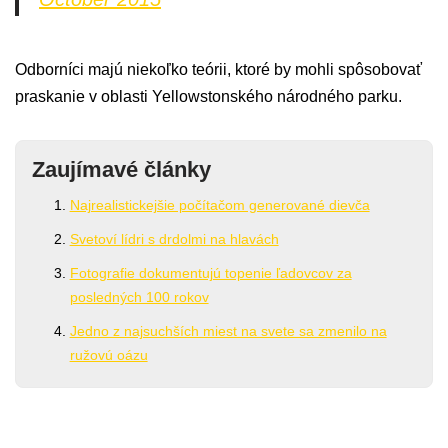
Odborníci majú niekoľko teórii, ktoré by mohli spôsobovať
praskanie v oblasti Yellowstonského národného parku.
Zaujímavé články
Najrealistickejšie počítačom generované dievča
Svetoví lídri s drdolmi na hlavách
Fotografie dokumentujú topenie ľadovcov za
posledných 100 rokov
Jedno z najsuchších miest na svete sa zmenilo na
ružovú oázu