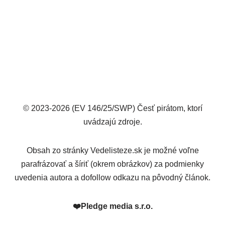
© 2023-2026 (EV 146/25/SWP) Česť pirátom, ktorí
uvádzajú zdroje.
Obsah zo stránky Vedelisteze.sk je možné voľne
parafrázovať a šíriť (okrem obrázkov) za podmienky
uvedenia autora a dofollow odkazu na pôvodný článok.
❤️
Pledge media s.r.o.