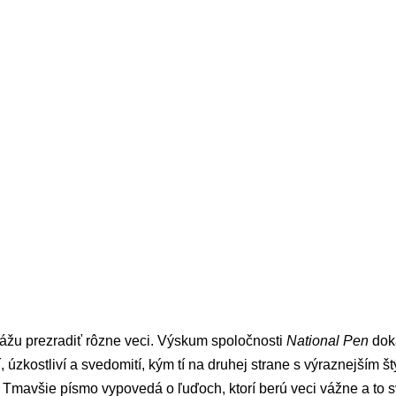
kážu prezradiť rôzne veci. Výskum spoločnosti
National Pen
doká
 úzkostliví a svedomití, kým tí na druhej strane s výraznejším š
 Tmavšie písmo vypovedá o ľuďoch, ktorí berú veci vážne a to sv