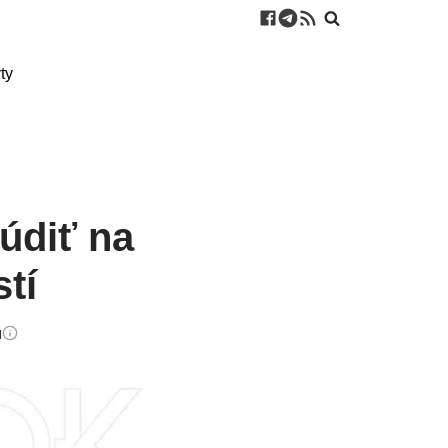
ty
údiť na
tí
u