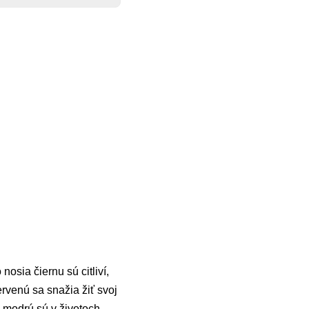
nosia čiernu sú citliví,
ervenú sa snažia žiť svoj
ú modrú sú v životoch