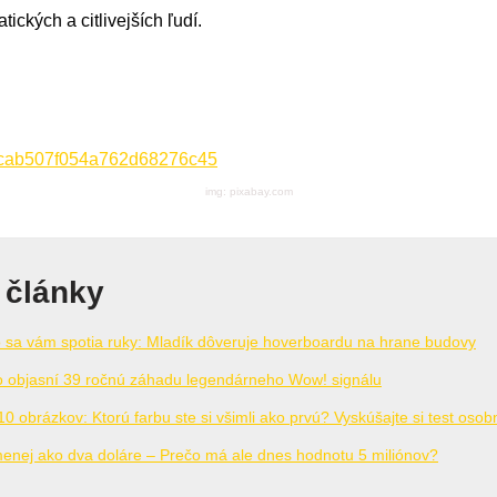
tických a citlivejších ľudí.
img: pixabay.com
 články
o sa vám spotia ruky: Mladík dôveruje hoverboardu na hrane budovy
 objasní 39 ročnú záhadu legendárneho Wow! signálu
obrázkov: Ktorú farbu ste si všimli ako prvú? Vyskúšajte si test osob
 menej ako dva doláre – Prečo má ale dnes hodnotu 5 miliónov?