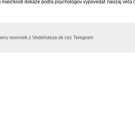
 maličkostí dokáže podľa psychológov vypovedať naozaj veľa o
beru noviniek z Vedelisteze.sk cez Telegram