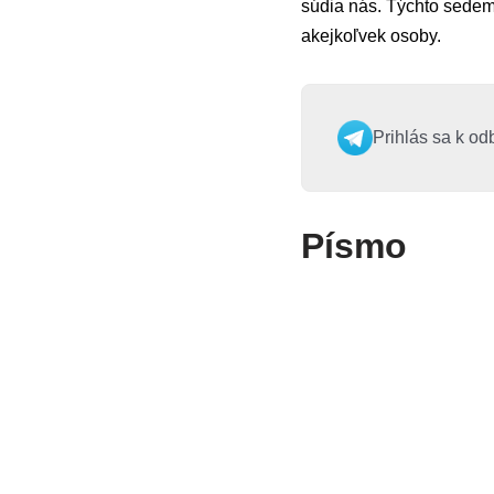
súdia nás. Týchto sedem
akejkoľvek osoby.
Prihlás sa k od
Písmo