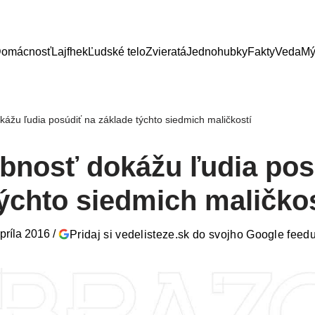
omácnosť
Lajfhek
Ľudské telo
Zvieratá
Jednohubky
Fakty
Veda
Mý
ážu ľudia posúdiť na základe týchto siedmich maličkostí
bnosť dokážu ľudia pos
ýchto siedmich maličkos
apríla 2016
/
Pridaj si vedelisteze.sk do svojho Google feed