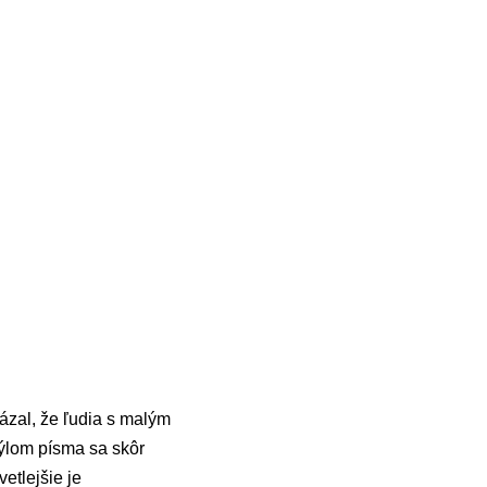
zal, že ľudia s malým
týlom písma sa skôr
etlejšie je