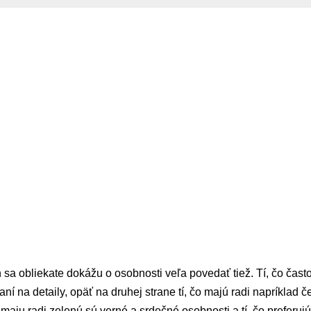
 sa obliekate dokážu o osobnosti veľa povedať tiež. Tí, čo často 
ní na detaily, opäť na druhej strane tí, čo majú radi napríklad č
í maju radi zelenú sú verné a srdečné osobnosti a tí, čo preferuj