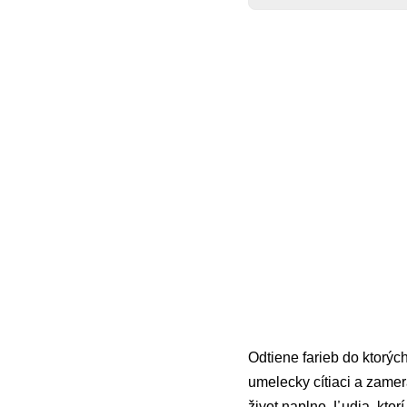
Odtiene farieb do ktorých
umelecky cítiaci a zamera
život naplno. Ľudia, ktor