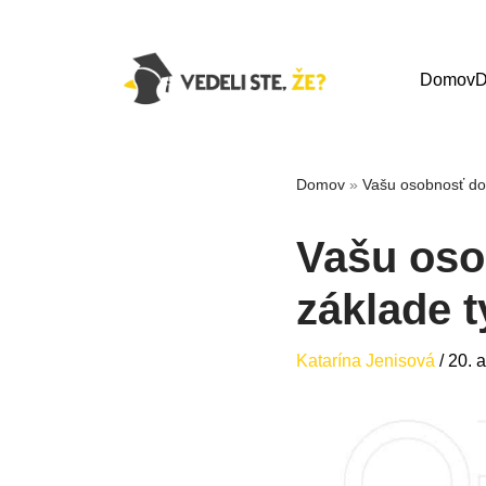
Domov
D
Domov
»
Vašu osobnosť dok
Vašu oso
základe t
Katarína Jenisová
/
20. 