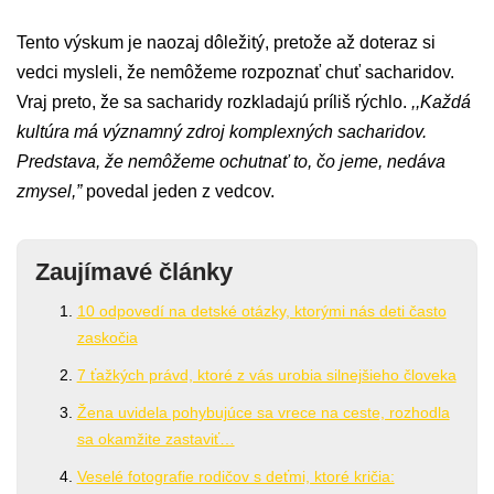
Tento výskum je naozaj dôležitý, pretože až doteraz si
vedci mysleli, že nemôžeme rozpoznať chuť sacharidov.
Vraj preto, že sa sacharidy rozkladajú príliš rýchlo.
,,Každá
kultúra má významný zdroj komplexných sacharidov.
Predstava, že nemôžeme ochutnať to, čo jeme, nedáva
zmysel,”
povedal jeden z vedcov.
Zaujímavé články
10 odpovedí na detské otázky, ktorými nás deti často
zaskočia
7 ťažkých právd, ktoré z vás urobia silnejšieho človeka
Žena uvidela pohybujúce sa vrece na ceste, rozhodla
sa okamžite zastaviť…
Veselé fotografie rodičov s deťmi, ktoré kričia: