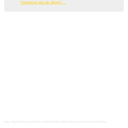
“Konečne idú do školy!”…
img: http://www.sciencealert.com/scientists-might-have-just-found-a-sixth-taste