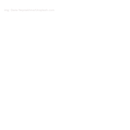
img: Daria Nepriakhina/Unsplash.com