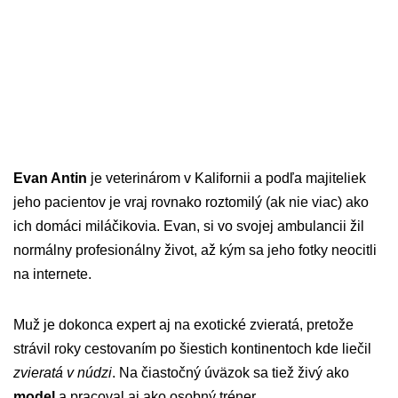
Evan Antin
je veterinárom v Kalifornii a podľa majiteliek
jeho pacientov je vraj rovnako roztomilý (ak nie viac) ako
ich domáci miláčikovia. Evan, si vo svojej ambulancii žil
normálny profesionálny život, až kým sa jeho fotky neocitli
na internete.
Muž je dokonca expert aj na exotické zvieratá, pretože
strávil roky cestovaním po šiestich kontinentoch kde liečil
zvieratá v núdzi
. Na čiastočný úväzok sa tiež živý ako
model
a pracoval aj ako osobný tréner.