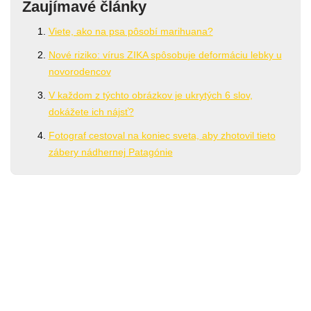
Zaujímavé články
Viete, ako na psa pôsobí marihuana?
Nové riziko: vírus ZIKA spôsobuje deformáciu lebky u
novorodencov
V každom z týchto obrázkov je ukrytých 6 slov,
dokážete ich nájsť?
Fotograf cestoval na koniec sveta, aby zhotovil tieto
zábery nádhernej Patagónie