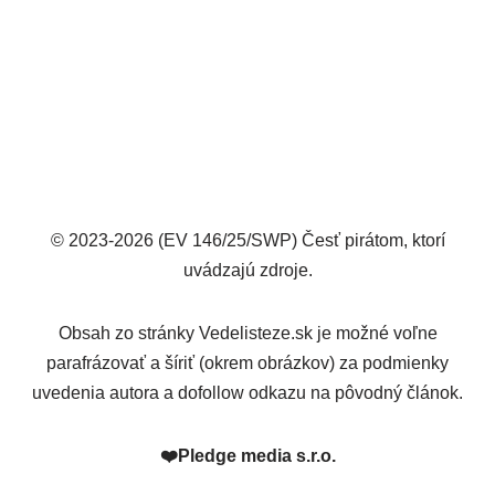
© 2023-2026 (EV 146/25/SWP) Česť pirátom, ktorí
uvádzajú zdroje.
Obsah zo stránky Vedelisteze.sk je možné voľne
parafrázovať a šíriť (okrem obrázkov) za podmienky
uvedenia autora a dofollow odkazu na pôvodný článok.
❤️
Pledge media s.r.o.