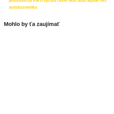
jednoduchý trik ti vyčistí čelné sklo auto lepšie než
autokozmetika
Mohlo by ťa zaujímať