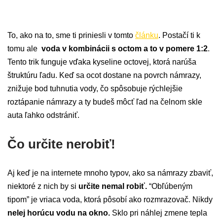
To, ako na to, sme ti priniesli v tomto
článku
. Postačí ti k
tomu ale
voda v kombinácii s octom a to v pomere 1:2
.
Tento trik funguje vďaka kyseline octovej, ktorá narúša
štruktúru ľadu. Keď sa ocot dostane na povrch námrazy,
znižuje bod tuhnutia vody, čo spôsobuje rýchlejšie
roztápanie námrazy a ty budeš môcť ľad na čelnom skle
auta ľahko odstrániť.
Čo určite nerobiť!
Aj keď je na internete mnoho typov, ako sa námrazy zbaviť,
niektoré z nich by si
určite nemal robiť.
“Obľúbeným
tipom” je vriaca voda, ktorá pôsobí ako rozmrazovač. Nikdy
nelej horúcu vodu na okno.
Sklo pri náhlej zmene tepla