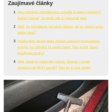
Zaujímavé články
Ako zabrániš zahmlievaniu zrkadla či skiel v kúpeľni?
Budeš ľutovať, že tento trik si nepoznal skôr
Vieš, čo signalizuje červená obloha, ak sa objaví večer
alebo ráno?
Vďaka tejto lacnej látke môžeš zabrániť hromadeniu
prachu na nábytku (a nielen tam). Toto je trik, ktorý
používajú profíci!
Vieš, ktoré tri materiály najviac blokujú v tvojej
domácnosti Wi-Fi signál? Toto by si mal vedieť