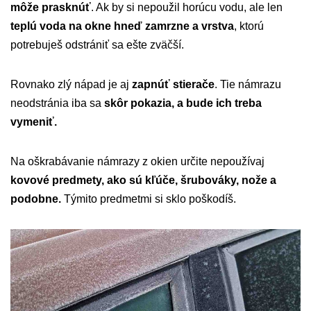
môže prasknúť
. Ak by si nepoužil horúcu vodu, ale len
teplú voda na okne hneď zamrzne a vrstva
, ktorú
potrebuješ odstrániť sa ešte zväčší.
Rovnako zlý nápad je aj
zapnúť stierače
. Tie námrazu
neodstránia iba sa
skôr pokazia, a bude ich treba
vymeniť.
Na oškrabávanie námrazy z okien určite nepoužívaj
kovové predmety, ako sú kľúče, šrubováky, nože a
podobne.
Týmito predmetmi si sklo poškodíš.