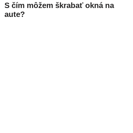
S čím môžem škrabať okná na
aute?