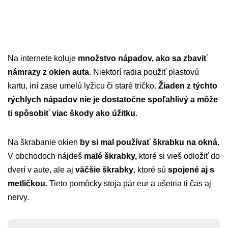
Na internete koluje
množstvo nápadov, ako sa zbaviť
námrazy z okien auta
. Niektorí radia použiť plastovú
kartu, iní zase umelú lyžicu či staré tričko.
Žiaden z týchto
rýchlych nápadov nie je dostatočne spoľahlivý a môže
ti spôsobiť viac škody ako úžitku
.
Na škrabanie okien
by si mal používať škrabku na okná.
V obchodoch nájdeš
malé škrabky,
ktoré si vieš odložiť do
dverí v aute, ale aj
väčšie škrabky
, ktoré sú
spojené aj s
metličkou
. Tieto pomôcky stoja pár eur a ušetria ti čas aj
nervy.