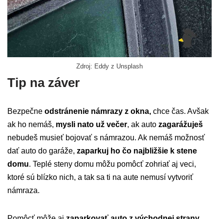
Zdroj: Eddy z Unsplash
Tip na záver
Bezpečne
odstránenie námrazy z okna,
chce čas. Avšak
ak ho nemáš,
mysli nato už večer
, ak auto
zagarážuješ
nebudeš musieť bojovať s námrazou. Ak nemáš možnosť
dať auto do garáže,
zaparkuj ho čo najbližšie k stene
domu
. Teplé steny domu môžu pomôcť zohriať aj veci,
ktoré sú blízko nich, a tak sa ti na aute nemusí vytvoriť
námraza.
Pomôcť môže aj
zaparkovať auto z východnej strany