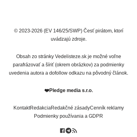
© 2023-2026 (EV 146/25/SWP) Česť pirátom, ktorí
uvádzajú zdroje.
Obsah zo stránky Vedelisteze.sk je možné voľne
parafrázovať a šíriť (okrem obrázkov) za podmienky
uvedenia autora a dofollow odkazu na pôvodný článok.
❤️
Pledge media s.r.o.
Kontakt
Redakcia
Redakčné zásady
Cenník reklamy
Podmienky používania a GDPR