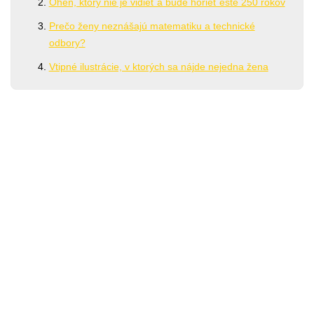
Oheň, ktorý nie je vidieť a bude horieť ešte 250 rokov
Prečo ženy neznášajú matematiku a technické
odbory?
Vtipné ilustrácie, v ktorých sa nájde nejedna žena