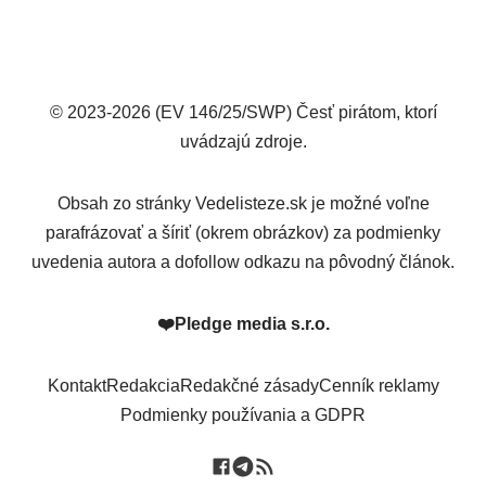
© 2023-2026 (EV 146/25/SWP) Česť pirátom, ktorí
uvádzajú zdroje.
Obsah zo stránky Vedelisteze.sk je možné voľne
parafrázovať a šíriť (okrem obrázkov) za podmienky
uvedenia autora a dofollow odkazu na pôvodný článok.
❤️
Pledge media s.r.o.
Kontakt
Redakcia
Redakčné zásady
Cenník reklamy
Podmienky používania a GDPR