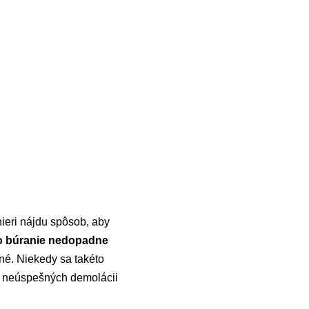
ieri nájdu spôsob, aby
o búranie nedopadne
né. Niekedy sa takéto
ch neúspešných demolácii