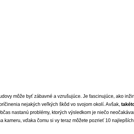
dovy môže byť zábavné a vzrušujúce. Je fascinujúce, ako inžin
príčinenia nejakých veľkých škôd vo svojom okolí. Avšak,
takét
Občas nastanú problémy, ktorých výsledkom je niečo neočakáva
 na kameru, vďaka čomu si vy teraz môžete pozrieť 10 najlepší