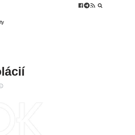
ty
lácií