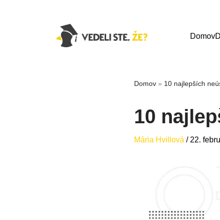
Domov
D
Domov
»
10 najlepších ne
10 najle
Mária Hvillová
/
22. febr