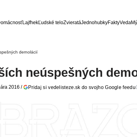
omácnosť
Lajfhek
Ľudské telo
Zvieratá
Jednohubky
Fakty
Veda
Mý
úspešných demolácií
pších neúspešných demo
uára 2016
/
Pridaj si vedelisteze.sk do svojho Google feedu