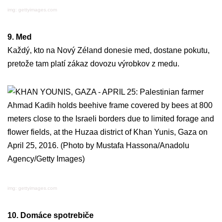
img: gettyimages.com
9. Med
Každý, kto na Nový Zéland donesie med, dostane pokutu,
pretože tam platí zákaz dovozu výrobkov z medu.
img: gettyimages.com
10. Domáce spotrebiče