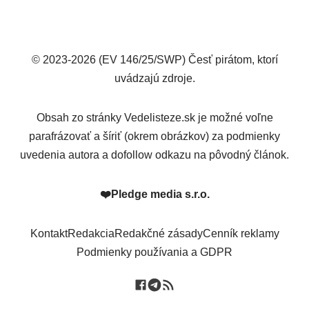
© 2023-2026 (EV 146/25/SWP) Česť pirátom, ktorí
uvádzajú zdroje.
Obsah zo stránky Vedelisteze.sk je možné voľne
parafrázovať a šíriť (okrem obrázkov) za podmienky
uvedenia autora a dofollow odkazu na pôvodný článok.
❤️
Pledge media s.r.o.
Kontakt
Redakcia
Redakčné zásady
Cenník reklamy
Podmienky používania a GDPR