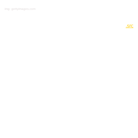
img: gettyimages.com
.src