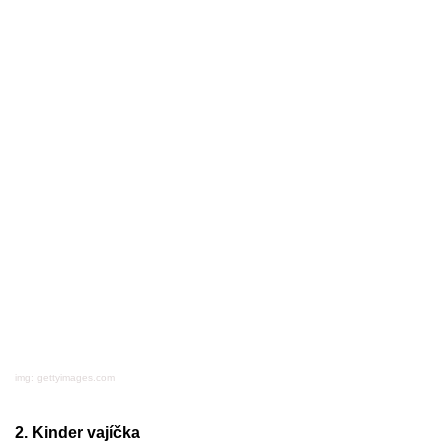
img: gettyimages.com
2. Kinder vajíčka