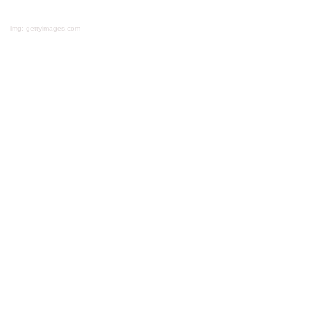
img: gettyimages.com