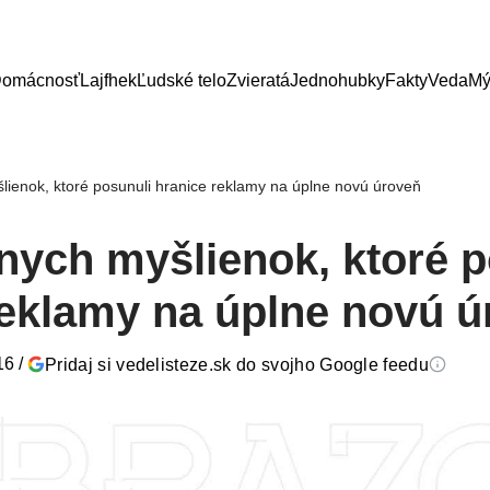
omácnosť
Lajfhek
Ľudské telo
Zvieratá
Jednohubky
Fakty
Veda
Mý
lienok, ktoré posunuli hranice reklamy na úplne novú úroveň
lnych myšlienok, ktoré 
reklamy na úplne novú 
16
/
Pridaj si vedelisteze.sk do svojho Google feedu