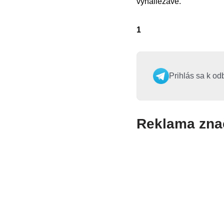
vynaliezavé.
1
Prihlás sa k od
Reklama zna