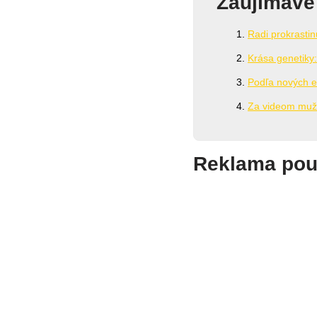
Zaujímavé
Radi prokrastinu
Krása genetiky
Podľa nových e
Za videom muža
Reklama pouk