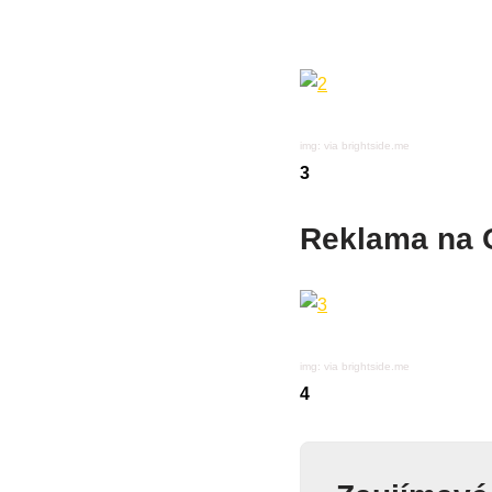
img: via brightside.me
3
Reklama na 
img: via brightside.me
4