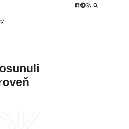
ty
posunuli
úroveň