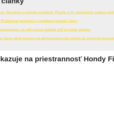
 články
jú, filozofujú a vnímajú súvislosti. Pozrite si 11 spoločných znakov inte
: Podobnosť potomkov s predkami naprieč rokmi
xperimentov sa náš mozog dokáže učiť aj počas spánku
, ktorú udrel kenguru sa skrýva srdcervúci príbeh so smutným konco
azuje na priestrannosť Hondy Fi