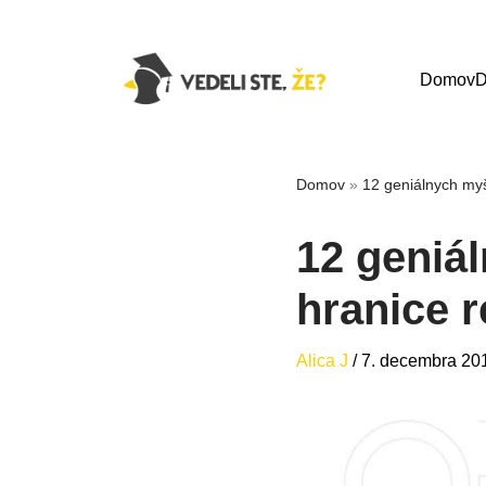
Domov
D
Domov
»
12 geniálnych myš
12 geniá
hranice 
Alica J
/
7. decembra 20