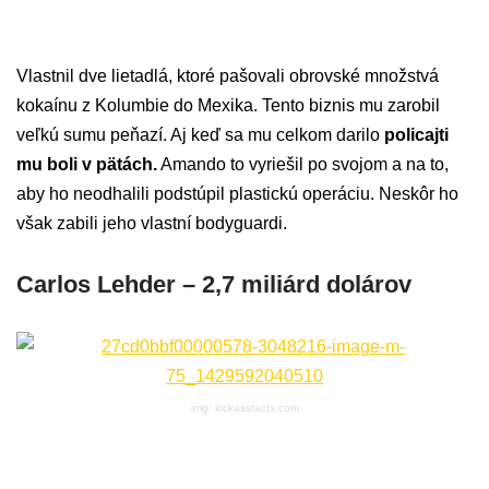
Vlastnil dve lietadlá, ktoré pašovali obrovské množstvá
kokaínu z Kolumbie do Mexika. Tento biznis mu zarobil
veľkú sumu peňazí. Aj keď sa mu celkom darilo
policajti
mu boli v pätách.
Amando to vyriešil po svojom a na to,
aby ho neodhalili podstúpil plastickú operáciu. Neskôr ho
však zabili jeho vlastní bodyguardi.
Carlos Lehder – 2,7 miliárd dolárov
img: kickassfacts.com