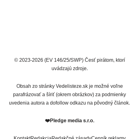
© 2023-2026 (EV 146/25/SWP) Česť pirátom, ktorí
uvádzajú zdroje.
Obsah zo stránky Vedelisteze.sk je možné voľne
parafrázovať a šíriť (okrem obrázkov) za podmienky
uvedenia autora a dofollow odkazu na pôvodný článok.
❤️
Pledge media s.r.o.
Kontakt
Redakcia
Redakčné zásady
Cenník reklamy