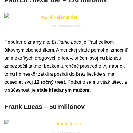
Paul Lir Alexander – 170 miliónov
img: kickassfacts.com
Populárne známy ako
El Parito Loco
je Paul celkom
šikovným obchodníkom. Americkej vláde pomohol zmocniť
sa niekoľkých drogových dílerov, pričom svojmu biznisu
zabezpečil takmer bezkonkurenčné prostredie. Aj napriek
tomu ho neskôr zatkli a poslali do Brazílie, kde si mal
odsedieť svoj
12 ročný trest.
Podarilo sa mu však utiecť a
v súčasnosti je
stále hľadaným mužom.
Frank Lucas – 50 miliónov
img: kickassfacts.com