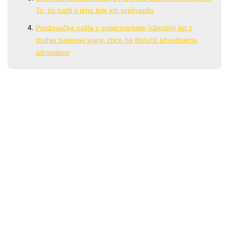
To, čo našli v jeho tele ich prekvapilo
Predavačka našla v supermarkete ľúbostný list z
druhej svetovej vojny, chce ho doručiť pôvodnému
adresátovi