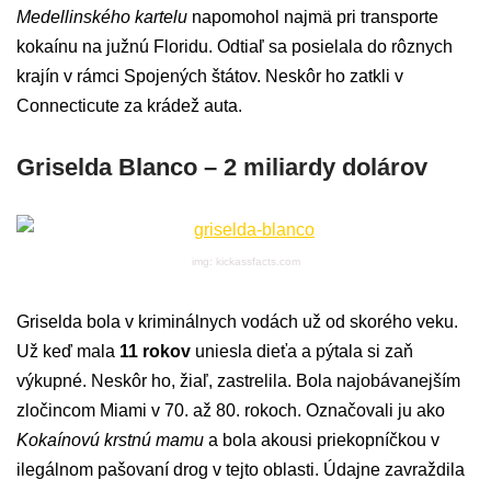
Medellinského kartelu
napomohol najmä pri transporte
kokaínu na južnú Floridu. Odtiaľ sa posielala do rôznych
krajín v rámci Spojených štátov. Neskôr ho zatkli v
Connecticute za krádež auta.
Griselda Blanco – 2 miliardy dolárov
img: kickassfacts.com
Griselda bola v kriminálnych vodách už od skorého veku.
Už keď mala
11 rokov
uniesla dieťa a pýtala si zaň
výkupné. Neskôr ho, žiaľ, zastrelila. Bola najobávanejším
zločincom Miami v 70. až 80. rokoch. Označovali ju ako
Kokaínovú krstnú mamu
a bola akousi priekopníčkou v
ilegálnom pašovaní drog v tejto oblasti. Údajne zavraždila