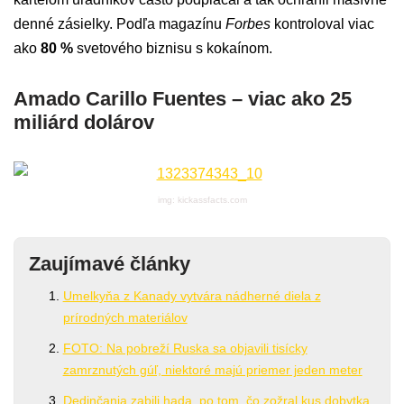
denné zásielky. Podľa magazínu
Forbes
kontroloval viac
ako
80 %
svetového biznisu s kokaínom.
Amado Carillo Fuentes – viac ako 25
miliárd dolárov
img: kickassfacts.com
Zaujímavé články
Umelkyňa z Kanady vytvára nádherné diela z
prírodných materiálov
FOTO: Na pobreží Ruska sa objavili tisícky
zamrznutých gúľ, niektoré majú priemer jeden meter
Dedinčania zabili hada, po tom, čo zožral kus dobytka.