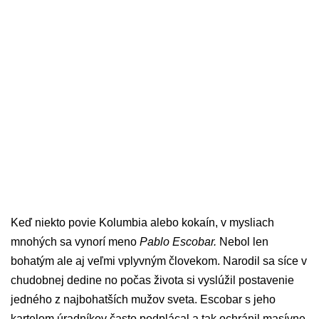
Keď niekto povie Kolumbia alebo kokaín, v mysliach
mnohých sa vynorí meno
Pablo Escobar.
Nebol len
bohatým ale aj veľmi vplyvným človekom. Narodil sa síce v
chudobnej dedine no počas života si vyslúžil postavenie
jedného z najbohatších mužov sveta. Escobar s jeho
kartelom úradníkov často podplácal a tak ochránil masívne