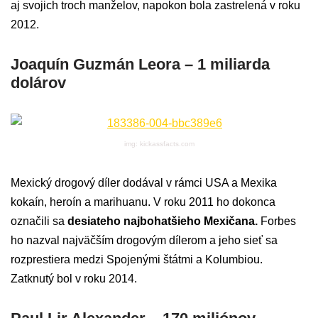
aj svojich troch manželov, napokon bola zastrelená v roku
2012.
Joaquín Guzmán Leora – 1 miliarda
dolárov
img: kickassfacts.com
Mexický drogový díler dodával v rámci USA a Mexika
kokaín, heroín a marihuanu. V roku 2011 ho dokonca
označili sa
desiateho najbohatšieho Mexičana.
Forbes
ho nazval najväčším drogovým dílerom a jeho sieť sa
rozprestiera medzi Spojenými štátmi a Kolumbiou.
Zatknutý bol v roku 2014.