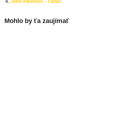
John Atkinson – ťahač
Mohlo by ťa zaujímať