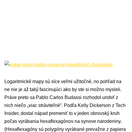
Logaritmické mapy sú síce veľmi užitočné, no pohľad na
ne nie je až taký fascinujúci ako by ste si možno mysleli.
Práve preto sa Pablo Carlos Budassi rozhodol urobiť z
nich niečo „viac stráviteľné“. Podľa Kelly Dickerson z Tech
Insider, dostal nápad premeniť to v jeden obrovský kruh
počas vyrábania hexaflexagónov na synove narodeniny.
(Hexaflexagóny sú polygóny vyrábané prevažne z papiera