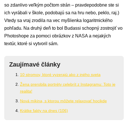
so zdanlivo veľkým počtom strán – pravdepodobne ste si
ich vyrábali v škole, podobajú sa na hru nebo, peklo, raj.)
Vtedy sa vraj zrodila na vec myšlienka logaritmického
pohľadu. Na druhý deň to bol Budassi schopný zostrojiť vo
Photoshope za pomoci obrázkov z NASA a nejakých
textúr, ktoré si vytvoril sám.
Zaujímavé články
10 stromov, ktoré vyzerajú ako z iného sveta
Žena prerobila portréty celebrít z Instagramu: Toto je
realita!
Nová mikina, s ktorou môžete relaxovať hocikde
Krátke fakty na dnes (106)