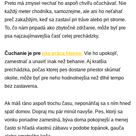
Preto má zmysel nechať ho aspoň chvíľu očuchávať. Nie
každý meter chodníka, samozrejme, ale ani ho neťahať
preč zakaždým, keď sa zastaví pri tráve alebo pri strome.
To, čo nám pripadá ako zbytočné zdržanie, môže byť pre
psa najzaujímavejšia časť celej prechádzky.
Čuchanie je pre
psa práca hlavou
.
Vie ho upokojiť,
zamestnať a unaviť inak než behanie. Aj kratšia
prechádzka, počas ktorej pes dostane priestor skúmať
okolie, môže byť pre neho hodnotnejšia než dlhé tempo
bez zastavenia.
Ak máš ráno aspoň trochu času, neponáhľaj sa s ním hneď
späť domov. Dopraj mu pár minút navyše. Pes, ktorý sa
vonku poriadne zamestná, býva doma pokojnejší a menej
často si hľadá vlastnú zábavu v podobe topánok, gauča