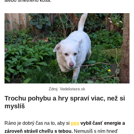
alebo smetného koša.
Zdroj: Vedelisteze.sk
Trochu pohybu a hry spraví viac, než si
myslíš
Ráno je dobrý čas na to, aby si
pes
vybil časť energie a
zároveň strávil chvíľu s tebou.
Nemusíš s ním hneď