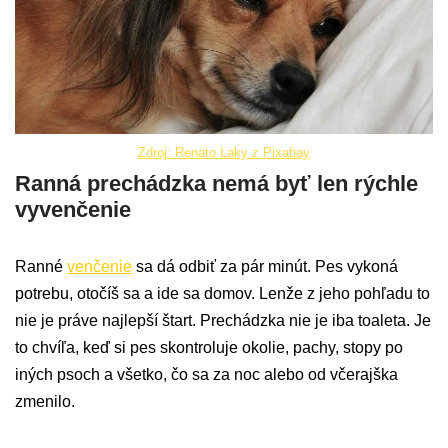
Zdroj: Renato Laky z Pixabay
Ranná prechádzka nemá byť len rýchle
vyvenčenie
Ranné
venčenie
sa dá odbiť za pár minút. Pes vykoná
potrebu, otočíš sa a ide sa domov. Lenže z jeho pohľadu to
nie je práve najlepší štart. Prechádzka nie je iba toaleta. Je
to chvíľa, keď si pes skontroluje okolie, pachy, stopy po
iných psoch a všetko, čo sa za noc alebo od včerajška
zmenilo.