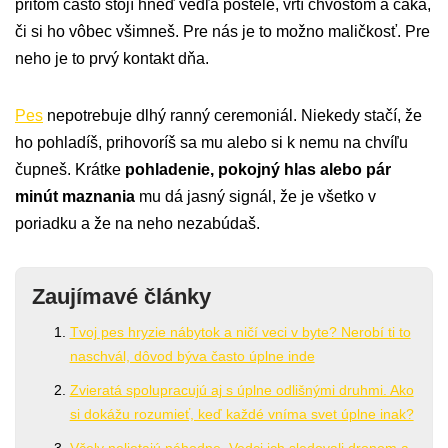
pritom často stojí hneď vedľa postele, vrtí chvostom a čaká,
či si ho vôbec všimneš. Pre nás je to možno maličkosť. Pre
neho je to prvý kontakt dňa.
Pes
nepotrebuje dlhý ranný ceremoniál. Niekedy stačí, že
ho pohladíš, prihovoríš sa mu alebo si k nemu na chvíľu
čupneš. Krátke
pohladenie, pokojný hlas alebo pár
minút maznania
mu dá jasný signál, že je všetko v
poriadku a že na neho nezabúdaš.
Zaujímavé články
Tvoj pes hryzie nábytok a ničí veci v byte? Nerobí ti to
naschvál, dôvod býva často úplne inde
Zvieratá spolupracujú aj s úplne odlišnými druhmi. Ako
si dokážu rozumieť, keď každé vníma svet úplne inak?