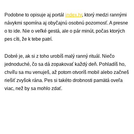
Podobne to opisuje aj portál
index.hr
, ktorý medzi rannými
návykmi spomína aj obyčajnú osobnú pozornosť. A presne
o to ide. Nie o veľké gestá, ale o pár minút, počas ktorých
pes cíti, že k tebe patrí.
Dobré je, ak si z toho urobíš malý ranný rituál. Niečo
jednoduché, čo sa dá zopakovať každý deň. Pohladíš ho,
chvíľu sa mu venuješ, až potom otvoríš mobil alebo začneš
riešiť zvyšok rána. Pes si takéto drobnosti pamätá oveľa
viac, než by sa mohlo zdať.