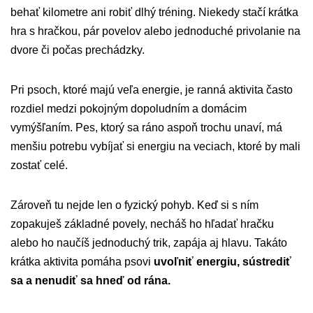
behať kilometre ani robiť dlhý tréning. Niekedy stačí krátka
hra s hračkou, pár povelov alebo jednoduché privolanie na
dvore či počas prechádzky.
Pri psoch, ktoré majú veľa energie, je ranná aktivita často
rozdiel medzi pokojným dopoludním a domácim
vymýšľaním. Pes, ktorý sa ráno aspoň trochu unaví, má
menšiu potrebu vybíjať si energiu na veciach, ktoré by mali
zostať celé.
Zároveň tu nejde len o fyzický pohyb. Keď si s ním
zopakuješ základné povely, necháš ho hľadať hračku
alebo ho naučíš jednoduchý trik, zapája aj hlavu. Takáto
krátka aktivita pomáha psovi
uvoľniť energiu, sústrediť
sa a nenudiť sa hneď od rána.