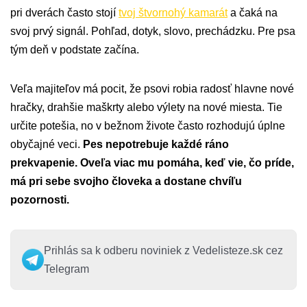
pri dverách často stojí
tvoj štvornohý kamarát
a čaká na
svoj prvý signál. Pohľad, dotyk, slovo, prechádzku. Pre psa
tým deň v podstate začína.
Veľa majiteľov má pocit, že psovi robia radosť hlavne nové
hračky, drahšie maškrty alebo výlety na nové miesta. Tie
určite potešia, no v bežnom živote často rozhodujú úplne
obyčajné veci.
Pes nepotrebuje každé ráno
prekvapenie. Oveľa viac mu pomáha, keď vie, čo príde,
má pri sebe svojho človeka a dostane chvíľu
pozornosti.
Prihlás sa k odberu noviniek z Vedelisteze.sk cez
Telegram