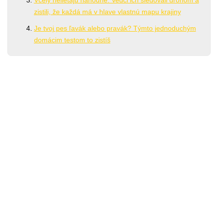
Včely nelietajú náhodne. Vedci ich sledovali dronom a
zistili, že každá má v hlave vlastnú mapu krajiny
Je tvoj pes ľavák alebo pravák? Týmto jednoduchým
domácim testom to zistíš