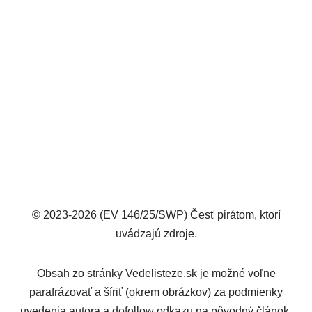
© 2023-2026 (EV 146/25/SWP) Česť pirátom, ktorí
uvádzajú zdroje.
Obsah zo stránky Vedelisteze.sk je možné voľne
parafrázovať a šíriť (okrem obrázkov) za podmienky
uvedenia autora a dofollow odkazu na pôvodný článok.