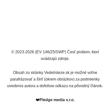
© 2023-2026 (EV 146/25/SWP) Česť pirátom, ktorí
uvádzajú zdroje.
Obsah zo stránky Vedelisteze.sk je možné voľne
parafrázovať a šíriť (okrem obrázkov) za podmienky
uvedenia autora a dofollow odkazu na pôvodný článok.
❤️
Pledge media s.r.o.