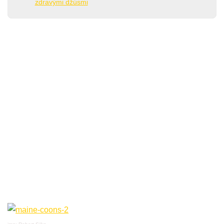
zdravými džúsmi