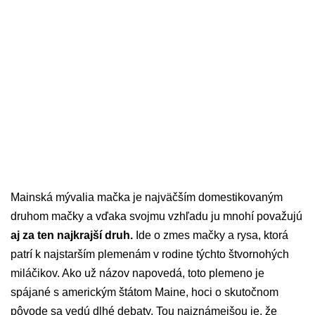
Mainská mývalia mačka je najväčším domestikovaným
druhom mačky a vďaka svojmu vzhľadu ju mnohí považujú
aj za ten najkrajší druh.
Ide o zmes mačky a rysa, ktorá
patrí k najstarším plemenám v rodine týchto štvornohých
miláčikov. Ako už názov napovedá, toto plemeno je
spájané s americkým štátom Maine, hoci o skutočnom
pôvode sa vedú dlhé debaty. Tou najznámejšou je, že