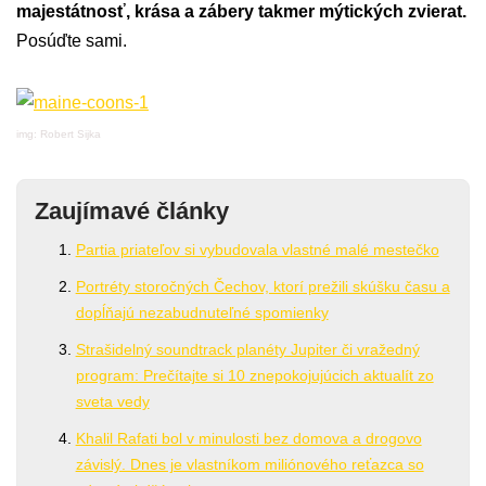
majestátnosť, krása a zábery takmer mýtických zvierat.
Posúďte sami.
img: Robert Sijka
Zaujímavé články
Partia priateľov si vybudovala vlastné malé mestečko
Portréty storočných Čechov, ktorí prežili skúšku času a
dopĺňajú nezabudnuteľné spomienky
Strašidelný soundtrack planéty Jupiter či vražedný
program: Prečítajte si 10 znepokojujúcich aktualít zo
sveta vedy
Khalil Rafati bol v minulosti bez domova a drogovo
závislý. Dnes je vlastníkom miliónového reťazca so