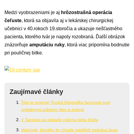
Medzi vyobrazeniami je aj
hrôzostrašná operácia
čeľuste
, ktorá sa objavila aj v lekárskej chirurgickej
učebnici v 40.rokoch 19.storočia a ukazuje nešťastného
pacienta, ktorého tvár je napoly rozobraná. Ďalší obrázok
znázorňuje
amputáciu ruky
, ktorá viac pripomína bodnutie
pri pouličnej bitke.
Zaujímavé články
Toto je umenie! Ruská fotografka fascinuje svet
unikátnymi zábermi žien a zvierat
V Tanzánii sa objavila vzácna biela žirafa
Veterinár, ktorého by chcela navštíviť nejedna žena