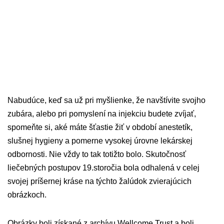
Nabudúce, keď sa už pri myšlienke, že navštívite svojho
zubára, alebo pri pomyslení na injekciu budete zvíjať,
spomeňte si, aké máte šťastie žiť v období anestetík,
slušnej hygieny a pomerne vysokej úrovne lekárskej
odbornosti. Nie vždy to tak totižto bolo. Skutočnosť
liečebných postupov 19.storočia bola odhalená v celej
svojej príšernej kráse na týchto žalúdok zvierajúcich
obrázkoch.
Obrázky boli získané z archívu Wellcome Trust a boli