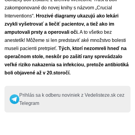
zakomponované do novej knihy s názvom „Crucial
Interventions“.
Hrozivé diagramy ukazujú ako lekári
zvykli vyšetrovať a liečiť pacientov, a tiež ako im
amputovali prsty a operovali oči.
A to všetko bez
anestetík! Môžeme si len predstaviť aké množstvo bolesti
museli pacienti pretrpieť.
Tých, ktorí nezomreli hneď na
operačnom stole, neskôr po zašití rany sprevádzalo
veľké riziko nakazenia sa infekciou, pretože antibiotiká
boli objavené až v 20.storočí.
Prihlás sa k odberu noviniek z Vedelisteze.sk cez
Telegram