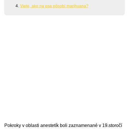
Viete, ako na psa pôsobí marihuana?
Pokroky v oblasti anestetík boli zaznamenané v 19.storočí