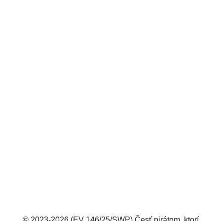
© 2023-2026 (EV 146/25/SWP) Česť pirátom, ktorí