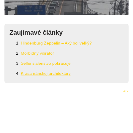
Zaujímavé články
Hindenburg Zeppelin – Aký bol veľký?
Morbídny vibrátor
Selfie šialenstvo pokračuje
Krása iránskej architektúry
.src