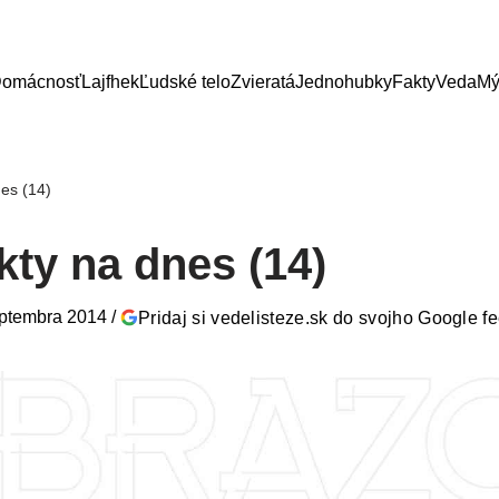
omácnosť
Lajfhek
Ľudské telo
Zvieratá
Jednohubky
Fakty
Veda
Mý
nes (14)
kty na dnes (14)
eptembra 2014
/
Pridaj si vedelisteze.sk do svojho Google f