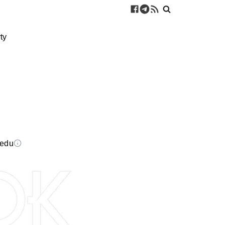
ty
eedu