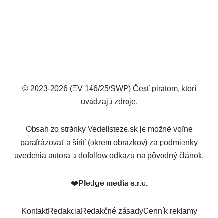
© 2023-2026 (EV 146/25/SWP) Česť pirátom, ktorí
uvádzajú zdroje.
Obsah zo stránky Vedelisteze.sk je možné voľne
parafrázovať a šíriť (okrem obrázkov) za podmienky
uvedenia autora a dofollow odkazu na pôvodný článok.
❤️
Pledge media s.r.o.
Kontakt
Redakcia
Redakčné zásady
Cenník reklamy