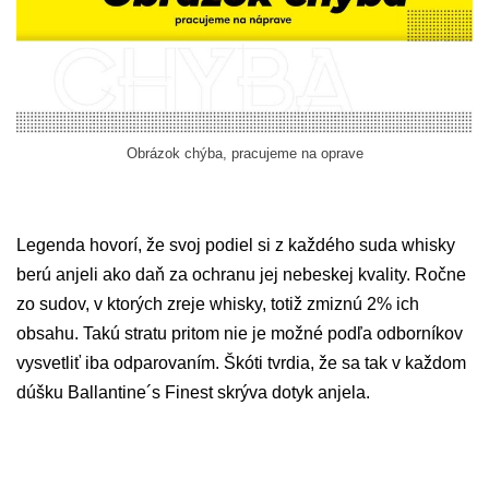
Obrázok chýba, pracujeme na oprave
Legenda hovorí, že svoj podiel si z každého suda whisky
berú anjeli ako daň za ochranu jej nebeskej kvality. Ročne
zo sudov, v ktorých zreje whisky, totiž zmiznú 2% ich
obsahu. Takú stratu pritom nie je možné podľa odborníkov
vysvetliť iba odparovaním. Škóti tvrdia, že sa tak v každom
dúšku Ballantine´s Finest skrýva dotyk anjela.