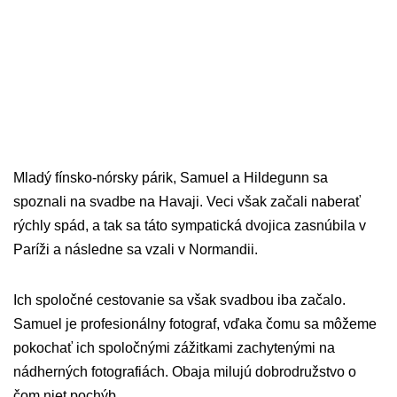
Mladý fínsko-nórsky párik, Samuel a Hildegunn sa
spoznali na svadbe na Havaji. Veci však začali naberať
rýchly spád, a tak sa táto sympatická dvojica zasnúbila v
Paríži a následne sa vzali v Normandii.
Ich spoločné cestovanie sa však svadbou iba začalo.
Samuel je profesionálny fotograf, vďaka čomu sa môžeme
pokochať ich spoločnými zážitkami zachytenými na
nádherných fotografiách. Obaja milujú dobrodružstvo o
čom niet pochýb.