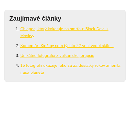
Zaujímavé články
Chlapec, ktorý koketuje so smrťou: Black Devil z
Moskvy
Komentár: Kiež by som týchto 22 vecí vedel skôr…
Unikátne fotografie z vulkanickej erupcie
15 fotografii ukazuje, ako sa za desiatky rokov zmenila
naša planéta